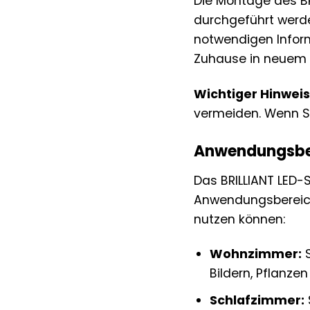
Die Montage des BR
durchgeführt werden
notwendigen Inform
Zuhause in neuem L
Wichtiger Hinweis
vermeiden. Wenn Si
Anwendungsber
Das BRILLIANT LED-
Anwendungsbereiche
nutzen können:
Wohnzimmer:
S
Bildern, Pflanze
Schlafzimmer: