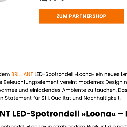
ZUM PARTNERSHOP
t dem
BRILLIANT
LED-Spotrondell »Loona« ein neues Le
le Beleuchtungselement vereint modernes Design mi
 warmes und einladendes Ambiente zu tauchen. Das 
ein Statement für Stil, Qualität und Nachhaltigkeit.
NT LED-Spotrondell »Loona« – Ihr
potrondell »Loona« in strahlendem Weiß ist die perfe