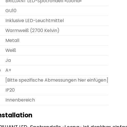
BRILLIANT LED-Spotrondell »Loona«
GU10
Inklusive LED-Leuchtmittel
Warmweiß (2700 Kelvin)
Metall
Weiß
Ja
e
A+
[Bitte spezifische Abmessungen hier einfügen]
IP20
Innenbereich
stallation