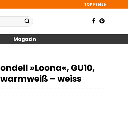
TOP Preise
Magazin
ondell »Loona«, GU10,
in warmweiß – weiss