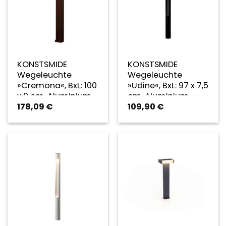
KONSTSMIDE
KONSTSMIDE
Wegeleuchte
Wegeleuchte
»Cremona«, BxL: 100
»Udine«, BxL: 97 x 7,5
x 9 cm, Aluminium
cm, Aluminium –
178,09
€
109,90
€
– braun
schwarz