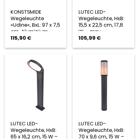
KONSTSMIDE
LUTEC LED-
Wegeleuchte
Wegeleuchte, HxB:
»Udine«, BxL: 97 x 7,5
15,5 x 22,5 cm, 17,8
cm, Aluminium –
W – grau
115,90
€
105,99
€
weiss
LUTEC LED-
LUTEC LED-
Wegeleuchte, HxB:
Wegeleuchte, HxB:
65 x 16,2 cm, 15 W –
70 x 9,6 cm, 15 W –