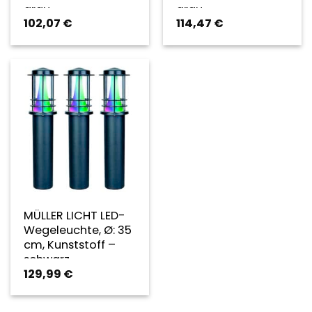
grau
grau
102,07
€
114,47
€
MÜLLER LICHT LED-
Wegeleuchte, Ø: 35
cm, Kunststoff –
schwarz
129,99
€