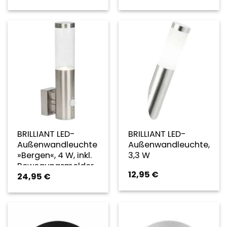
BRILLIANT LED-
BRILLIANT LED-
Außenwandleuchte
Außenwandleuchte,
»Bergen«, 4 W, inkl.
3,3 W
Bewegungsmelder
12,95
€
24,95
€
– silberfarben