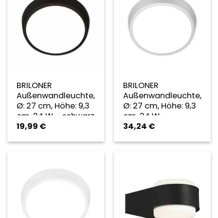
BRILONER
BRILONER
Außenwandleuchte,
Außenwandleuchte,
Ø: 27 cm, Höhe: 9,3
Ø: 27 cm, Höhe: 9,3
cm, 24 W – schwarz
cm, 24 W –
19,99
€
34,24
€
silberfarben