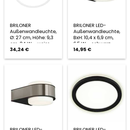
BRILONER
BRILONER LED-
Außenwandleuchte,
Außenwandleuchte,
Ø: 27 cm, Höhe: 9,3
BxH: 10,4 x 6,9 cm,
cm, 24 W – weiss
6,5 W – schwarz
34,24
€
14,95
€
BRILONER LED-
BRILONER LED-