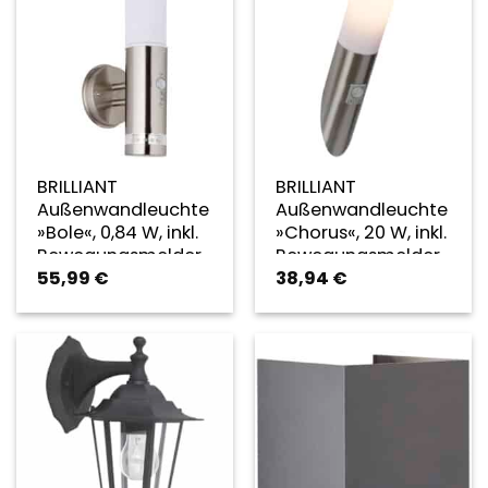
BRILLIANT
BRILLIANT
Außenwandleuchte
Außenwandleuchte
»Bole«, 0,84 W, inkl.
»Chorus«, 20 W, inkl.
Bewegungsmelder
Bewegungsmelder
55,99
€
38,94
€
– silberfarben
– silberfarben