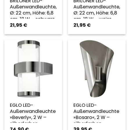
BRILONER LED-
BRILONER LED-
Außenwandleuchte,
Außenwandleuchte,
Ø: 22 cm, Höhe: 6,8
Ø: 22 cm, Höhe: 6,8
cm, 18 W – schwarz
cm, 18 W – weiss
21,95
€
21,95
€
EGLO LED-
EGLO LED-
Außenwandleuchte
Außenwandleuchte
»Beverly«, 2 W –
»Bosaro«, 2 W –
silberfarben
silberfarben
74,90
€
39,95
€