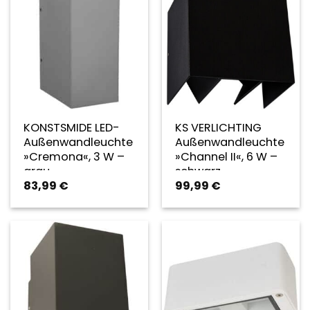
KONSTSMIDE LED-
KS VERLICHTING
Außenwandleuchte
Außenwandleuchte
»Cremona«, 3 W –
»Channel II«, 6 W –
grau
schwarz
83,99
€
99,99
€