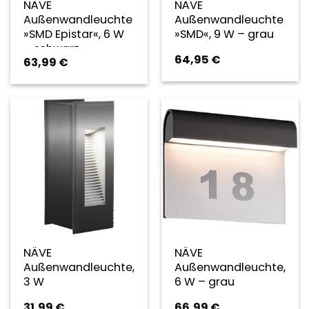
NÄVE
NÄVE
Außenwandleuchte
Außenwandleuchte
»SMD Epistar«, 6 W
»SMD«, 9 W – grau
– schwarz
64,95
€
63,99
€
NÄVE
NÄVE
Außenwandleuchte,
Außenwandleuchte,
3 W
6 W – grau
31,99
€
66,99
€