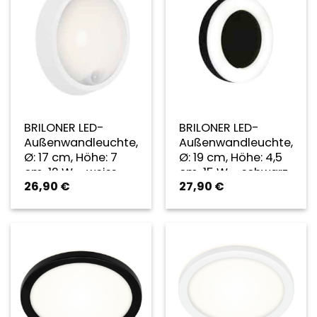
BRILONER LED-
BRILONER LED-
Außenwandleuchte,
Außenwandleuchte,
Ø: 17 cm, Höhe: 7
Ø: 19 cm, Höhe: 4,5
cm, 12 W – weiss
cm, 15 W – schwarz
26,90
€
27,90
€