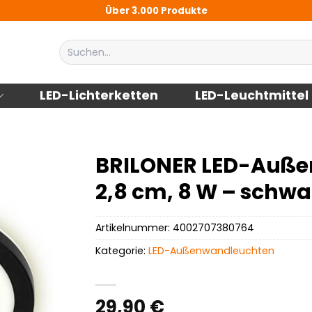
Über 3.000 Produkte
Suchen
nach:
LED-Lichterketten
LED-Leuchtmittel
BRILONER LED-Außen
2,8 cm, 8 W – schwa
Artikelnummer:
4002707380764
Kategorie:
LED-Außenwandleuchten
29,90
€