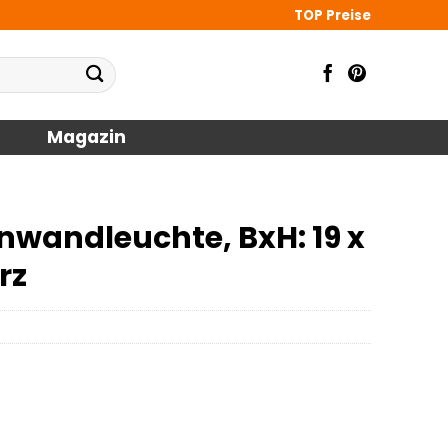
TOP Preise
Magazin
wandleuchte, BxH: 19 x
rz