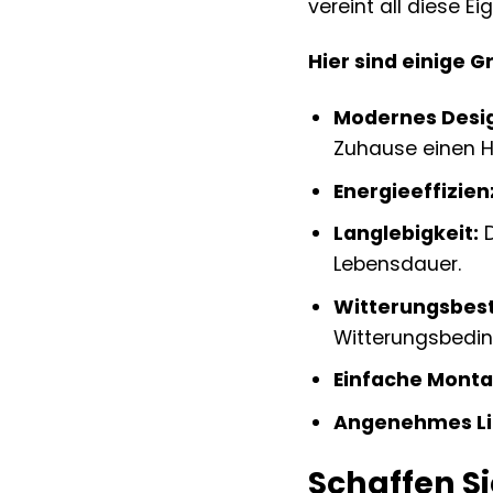
vereint all diese E
Hier sind einige 
Modernes Desi
Zuhause einen H
Energieeffizien
Langlebigkeit:
D
Lebensdauer.
Witterungsbest
Witterungsbedi
Einfache Monta
Angenehmes Li
Schaffen S