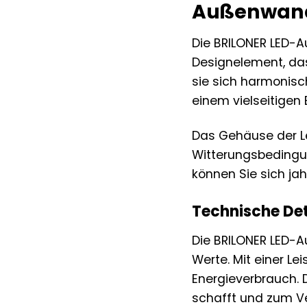
Außenwand
Die BRILONER LED-
Designelement, das
sie sich harmonisc
einem vielseitigen B
Das Gehäuse der Le
Witterungsbedingun
können Sie sich ja
Technische Det
Die BRILONER LED-A
Werte. Mit einer Le
Energieverbrauch. 
schafft und zum Ve