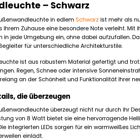
leuchte – Schwarz
Außenwandleuchte in edlem
Schwarz
ist mehr als nur
 Ihrem Zuhause eine besondere Note verleiht. Mit i
h in jede Umgebung ein, ohne dabei aufzufallen. D
egleiter für unterschiedliche Architekturstile.
uchte ist aus robustem Material gefertigt und trot
gen. Regen, Schnee oder intensive Sonneneinstrah
hrelang an der Schönheit und Funktionalität Ihrer n
ails, die überzeugen
ußenwandleuchte überzeugt nicht nur durch ihr Des
istung von 8 Watt bietet sie eine hervorragende Hell
Die integrierten LEDs sorgen für ein warmweißes Li
rweilen einlädt.