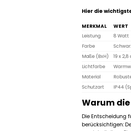
Hier die wichtigst
MERKMAL
WERT
Leistung
8 Watt
Farbe
Schwar
Maße (BxH)
19 x 2,8
Lichtfarbe
Warmw
Material
Robuste
Schutzart
IP44 (S
Warum die 
Die Entscheidung fü
berücksichtigen: D