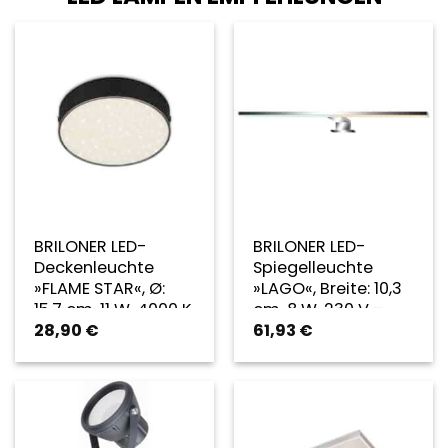
BRILONER LED-
BRILONER LED-
Deckenleuchte
Spiegelleuchte
»FLAME STAR«, Ø:
»LAGO«, Breite: 10,3
15,7 cm, 11 W, 4000 K
cm, 8 W, 230 V –
28,90
€
61,93
€
– schwarz
goldfarben