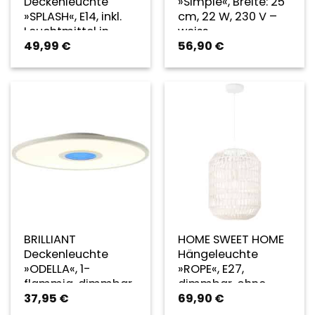
Deckenleuchte
»Simple«, Breite: 25
»SPLASH«, E14, inkl.
cm, 22 W, 230 V –
Leuchtmittel in
weiss
49,99
€
56,90
€
warmweiß –
silberfarben
BRILLIANT
HOME SWEET HOME
Deckenleuchte
Hängeleuchte
»ODELLA«, 1-
»ROPE«, E27,
flammig, dimmbar,
dimmbar, ohne
37,95
€
69,90
€
24 W, 2700-6500 K,
Leuchtmittel –
Ø 450 mm, IP 20 –
weiss