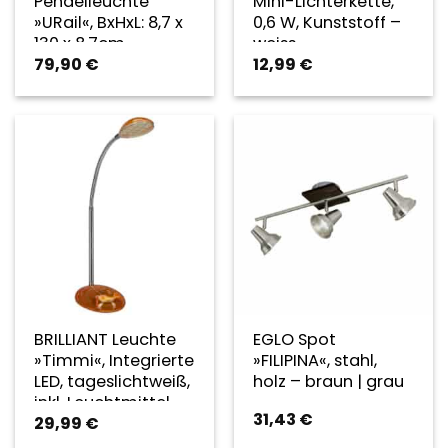
Pendelleuchte
Mini-Lichterkette,
»URail«, BxHxL: 8,7 x
0,6 W, Kunststoff –
130 x 8,7cm,
weiss
79,90
€
12,99
€
chromfarben –
silberfarben
BRILLIANT Leuchte
EGLO Spot
»Timmi«, Integrierte
»FILIPINA«, stahl,
LED, tageslichtweiß,
holz – braun | grau
inkl. Leuchtmittel,
31,43
€
29,99
€
Höhe: 32 cm –
orange