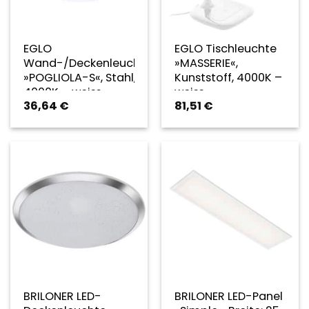
EGLO
EGLO Tischleuchte
Wand-/Deckenleuchte
»MASSERIE«,
»POGLIOLA-S«, Stahl,
Kunststoff, 4000K –
4000K – weiss
weiss
36,64
€
81,51
€
BRILONER LED-
BRILONER LED-Panel