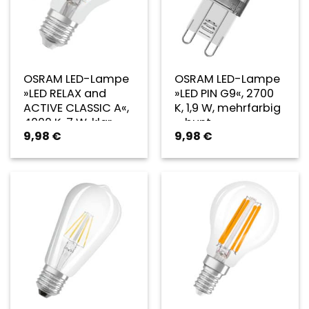
OSRAM LED-Lampe
OSRAM LED-Lampe
»LED RELAX and
»LED PIN G9«, 2700
ACTIVE CLASSIC A«,
K, 1,9 W, mehrfarbig
4000 K, 7 W, klar –
– bunt
9,98
€
9,98
€
transparent