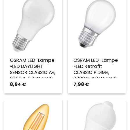
OSRAM LED-Lampe
OSRAM LED-Lampe
»LED DAYLIGHT
»LED Retrofit
SENSOR CLASSIC A«,
CLASSIC P DIM«,
2700 K, 8,8 W, weiß
2700 K, 4,8 W, weiß
8,94
€
7,98
€
– weiss
– weiss