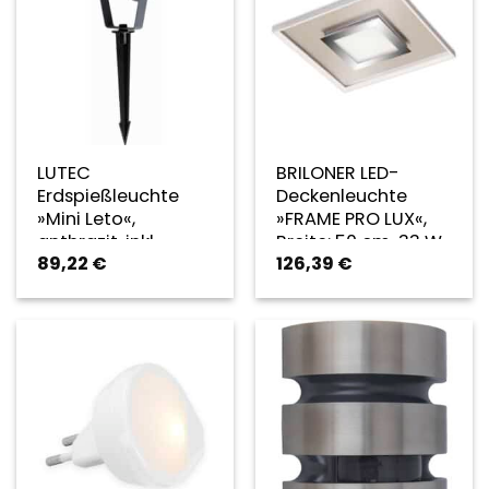
LUTEC
BRILONER LED-
Erdspießleuchte
Deckenleuchte
»Mini Leto«,
»FRAME PRO LUX«,
anthrazit, inkl.
Breite: 50 cm, 33 W,
89,22
€
126,39
€
Leuchtmittel, Breite:
230 V – braun
13,4 cm – grau