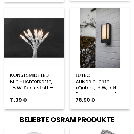
KONSTSMIDE LED
LUTEC
Mini-Lichterkette,
Außenleuchte
1,8 W, Kunststoff –
»Qubo«, 13 W, inkl.
transparent
Bewegungsmelder
11,99
€
78,90
€
– grau
BELIEBTE OSRAM PRODUKTE