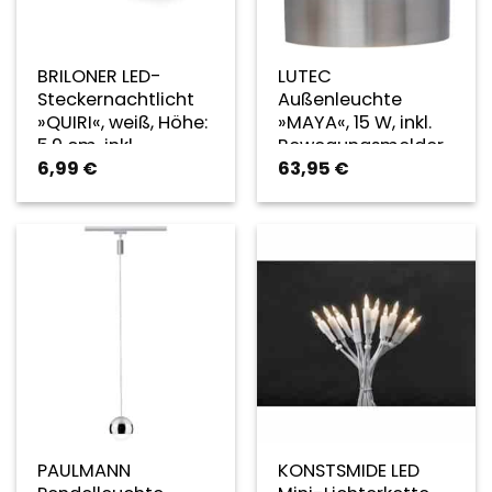
BRILONER LED-
LUTEC
Steckernachtlicht
Außenleuchte
»QUIRI«, weiß, Höhe:
»MAYA«, 15 W, inkl.
5,9 cm, inkl.
Bewegungsmelder
6,99
€
63,95
€
Leuchtmittel –
– silberfarben
weiss
PAULMANN
KONSTSMIDE LED