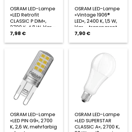
OSRAM LED-Lampe
OSRAM LED-Lampe
»LED Retrofit
»Vintage 1906®
CLASSIC P DIM«,
LED«, 2400 K, 1,5 W,
2700 K, 4,8 W, klar –
klar – transparent
7,98
€
7,90
€
transparent
OSRAM LED-Lampe
OSRAM LED-Lampe
»LED PIN G9«, 2700
»LED SUPERSTAR
K, 2,6 W, mehrfarbig
CLASSIC A«, 2700 K,