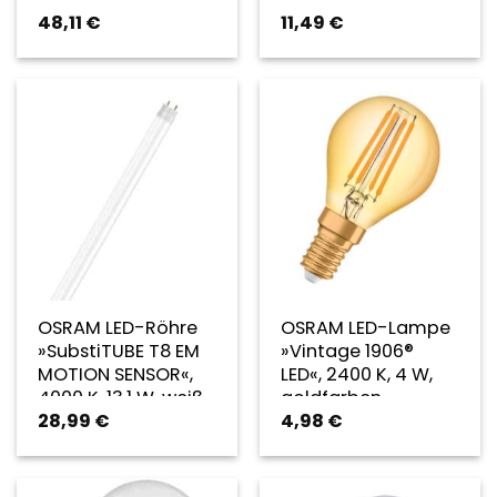
48,11
€
11,49
€
OSRAM LED-Röhre
OSRAM LED-Lampe
»SubstiTUBE T8 EM
»Vintage 1906®
MOTION SENSOR«,
LED«, 2400 K, 4 W,
4000 K, 13,1 W, weiß
goldfarben
28,99
€
4,98
€
– weiss