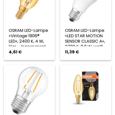
OSRAM LED-Lampe
OSRAM LED-Lampe
»Vintage 1906®
»LED STAR MOTION
LED«, 2400 K, 4 W,
SENSOR CLASSIC A«,
klar – transparent
2700 K, 8,8 W, weiß
4,61
€
11,39
€
– weiss