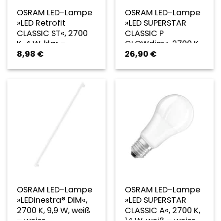
OSRAM LED-Lampe
OSRAM LED-Lampe
»LED Retrofit
»LED SUPERSTAR
CLASSIC ST«, 2700
CLASSIC P
K, 4 W, klar –
GLOWdim«, 2700 K,
8,98
€
26,90
€
transparent
4 W, klar –
transparent
OSRAM LED-Lampe
OSRAM LED-Lampe
»LEDinestra® DIM«,
»LED SUPERSTAR
2700 K, 9,9 W, weiß
CLASSIC A«, 2700 K,
– weiss
14 W, weiß – weiss