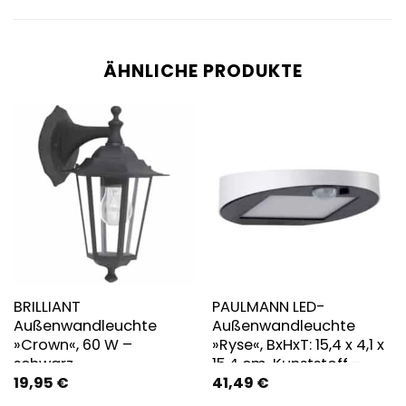
ÄHNLICHE PRODUKTE
BRILLIANT
PAULMANN LED-
Außenwandleuchte
Außenwandleuchte
»Crown«, 60 W –
»Ryse«, BxHxT: 15,4 x 4,1 x
schwarz
15,4 cm, Kunststoff –
19,95
€
41,49
€
weiss