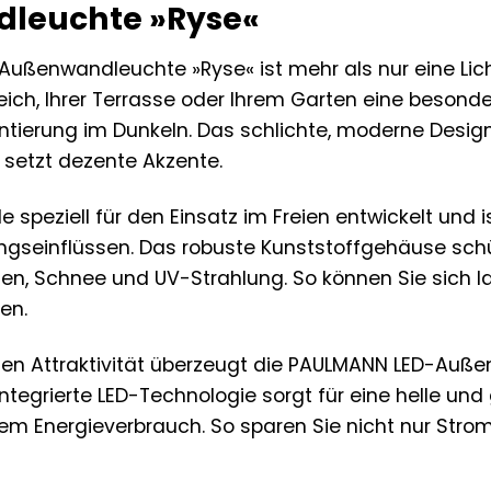
leuchte »Ryse«
ßenwandleuchte »Ryse« ist mehr als nur eine Lichtqu
ich, Ihrer Terrasse oder Ihrem Garten eine besonder
entierung im Dunkeln. Das schlichte, moderne Design
setzt dezente Akzente.
e speziell für den Einsatz im Freien entwickelt und
gseinflüssen. Das robuste Kunststoffgehäuse schü
gen, Schnee und UV-Strahlung. So können Sie sich 
en.
hen Attraktivität überzeugt die PAULMANN LED-Auß
 integrierte LED-Technologie sorgt für eine helle u
igem Energieverbrauch. So sparen Sie nicht nur Str