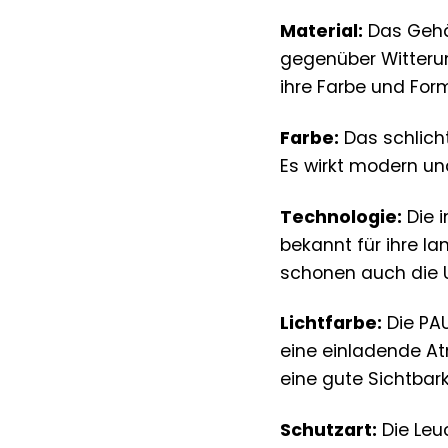
Material:
Das Gehä
gegenüber Witterun
ihre Farbe und For
Farbe:
Das schlich
Es wirkt modern un
Technologie:
Die i
bekannt für ihre l
schonen auch die 
Lichtfarbe:
Die PA
eine einladende At
eine gute Sichtbark
Schutzart:
Die Leu