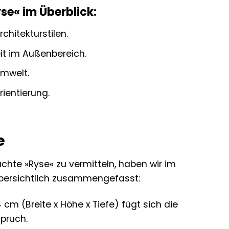
e« im Überblick:
chitekturstilen.
it im Außenbereich.
Umwelt.
rientierung.
e
te »Ryse« zu vermitteln, haben wir im
übersichtlich zusammengefasst:
cm (Breite x Höhe x Tiefe) fügt sich die
spruch.