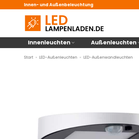
Zum
Innen- und Außenbeleuchtung
Inhalt
springen
Innenleuchten
Außenleuchten
Start
»
LED-Außenleuchten
»
LED-Außenwandleuchten