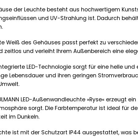
use der Leuchte besteht aus hochwertigem Kunsts
gseinflüssen und UV-Strahlung ist. Dadurch behäl
m.
te Weiß des Gehäuses passt perfekt zu verschieden
d zeitlos und verleiht Ihrem Außenbereich eine eleg
ntegrierte LED-Technologie sorgt für eine helle und
ange Lebensdauer und ihren geringen Stromverbrauch
Umwelt.
ULMANN LED-Außenwandleuchte »Ryse« erzeugt ein 
mosphäre sorgt. Die Farbtemperatur ist ideal für d
eit im Dunkeln.
chte ist mit der Schutzart IP44 ausgestattet, was 