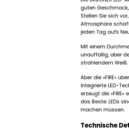
guten Geschmack, 
Stellen Sie sich vo
Atmosphäre schafft
jeden Tag aufs Neu
Mit einem Durchmes
unauffällig, aber d
strahlendem Weiß v
Aber die »FIRE« übe
integrierte LED-Te
erzeugt die »FIRE« 
das Beste: LEDs si
machen müssen.
Technische Det