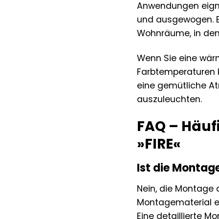
Anwendungen eignet
und ausgewogen. Es
Wohnräume, in dene
Wenn Sie eine wärm
Farbtemperaturen 
eine gemütliche At
auszuleuchten.
FAQ – Häuf
»FIRE«
Ist die Montag
Nein, die Montage 
Montagematerial en
Eine detaillierte M