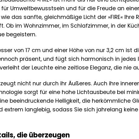
für Umweltbewusstsein und für die Freude an eine
r, wie das sanfte, gleichmäßige Licht der »FIRE« Ihr
. Ob im Wohnzimmer, im Schlafzimmer, in der Küche
e begeistern.
ser von 17 cm und einer Höhe von nur 3,2 cm ist di
ennoch präsent, und fügt sich harmonisch in jedes In
erleiht der Leuchte eine zeitlose Eleganz, die nie
rzeugt nicht nur durch ihr Äußeres. Auch ihre inner
chnologie sorgt für eine hohe Lichtausbeute bei min
eine beeindruckende Helligkeit, die herkömmliche Gl
nd extrem langlebig, sodass Sie sich jahrelang ke
ails, die überzeugen