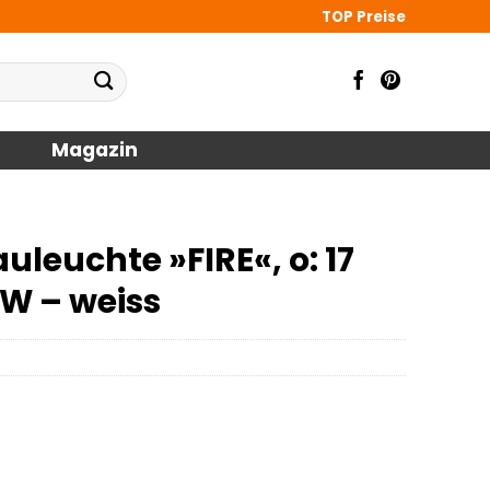
TOP Preise
Magazin
leuchte »FIRE«, o: 17
 W – weiss