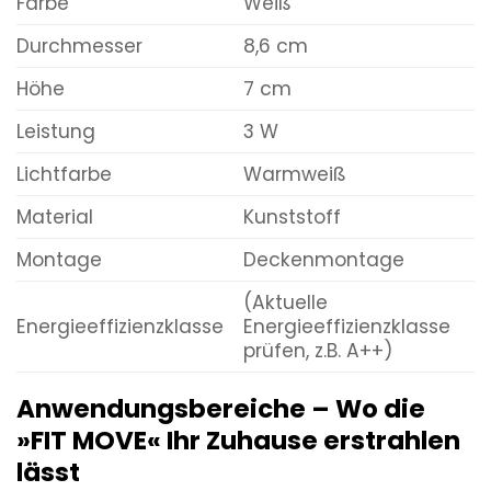
Farbe
Weiß
Durchmesser
8,6 cm
Höhe
7 cm
Leistung
3 W
Lichtfarbe
Warmweiß
Material
Kunststoff
Montage
Deckenmontage
(Aktuelle
Energieeffizienzklasse
Energieeffizienzklasse
prüfen, z.B. A++)
Anwendungsbereiche – Wo die
»FIT MOVE« Ihr Zuhause erstrahlen
lässt