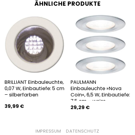
ÄHNLICHE PRODUKTE
BRILLIANT Einbauleuchte,
PAULMANN
0,07 W, Einbautiefe: 5 cm
Einbauleuchte »Nova
– silberfarben
Coin«, 6,5 W, Einbautiefe:
7,5 cm – weiss
39,99
€
29,29
€
IMPRESSUM
DATENSCHUTZ