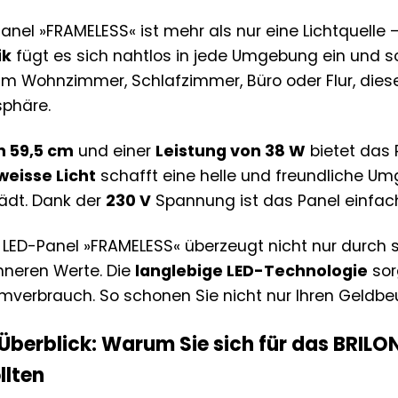
nel »FRAMELESS« ist mehr als nur eine Lichtquelle – 
ik
fügt es sich nahtlos in jede Umgebung ein und so
 im Wohnzimmer, Schlafzimmer, Büro oder Flur, dies
phäre.
n 59,5 cm
und einer
Leistung von 38 W
bietet das 
eisse Licht
schafft eine helle und freundliche U
ädt. Dank der
230 V
Spannung ist das Panel einfach 
LED-Panel »FRAMELESS« überzeugt nicht nur durch s
nneren Werte. Die
langlebige LED-Technologie
sor
romverbrauch. So schonen Sie nicht nur Ihren Geldbe
m Überblick: Warum Sie sich für das BRI
llten