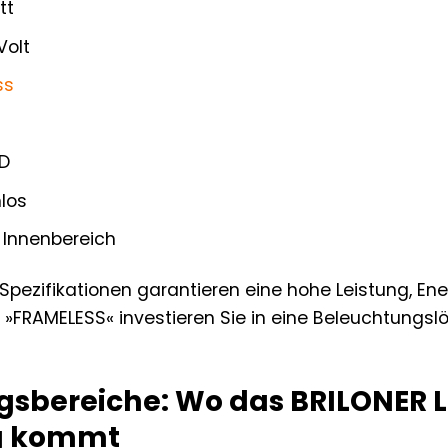
tt
Volt
ss
D
los
Innenbereich
pezifikationen garantieren eine hohe Leistung, Ene
 »FRAMELESS« investieren Sie in eine Beleuchtungsl
bereiche: Wo das BRILONER L
ng kommt