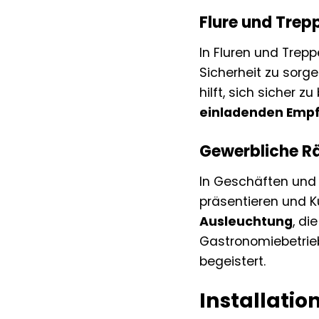
Flure und Trep
In Fluren und Trep
Sicherheit zu sorg
hilft, sich sicher 
einladenden Emp
Gewerbliche Rä
In Geschäften und
präsentieren und K
Ausleuchtung
, di
Gastronomiebetrieb
begeistert.
Installatio