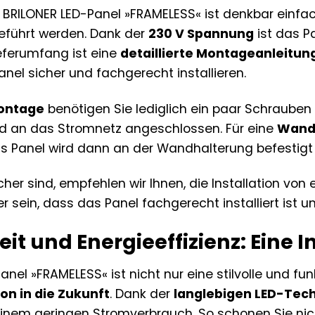
es BRILONER LED-Panel »FRAMELESS« ist denkbar ein
eführt werden. Dank der
230 V Spannung
ist das P
ieferumfang ist eine
detaillierte Montageanleitun
Panel sicher und fachgerecht installieren.
ontage
benötigen Sie lediglich ein paar Schrauben
nd an das Stromnetz angeschlossen. Für eine
Wand
s Panel wird dann an der Wandhalterung befestig
her sind, empfehlen wir Ihnen, die Installation von
r sein, dass das Panel fachgerecht installiert ist un
it und Energieeffizienz: Eine In
anel »FRAMELESS« ist nicht nur eine stilvolle und f
ion in die Zukunft
. Dank der
langlebigen LED-Tec
nem geringen Stromverbrauch. So schonen Sie nich