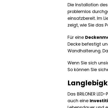
Die Installation d
problemlos durchg
einsatzbereit. Im L
zeigt, wie Sie das 
Für eine
Deckenm
Decke befestigt u
Wandhalterung. Da
Wenn Sie sich unsic
So können Sie siche
Langlebigke
Das BRILONER LED-P
auch eine
Investit
Lebensdauer und ei