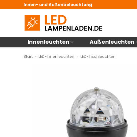
Zum
Innen- und Außenbeleuchtung
Inhalt
springen
Innenleuchten
Außenleuchten
Start
»
LED-Innenleuchten
»
LED-Tischleuchten