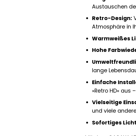
Austauschen der
Retro-Design:
V
Atmosphäre in I
Warmweißes Li
Hohe Farbwied
Umweltfreundli
lange Lebensdau
Einfache Install
»Retro HD« aus – 
Vielseitige Ein
und viele andere
Sofortiges Licht