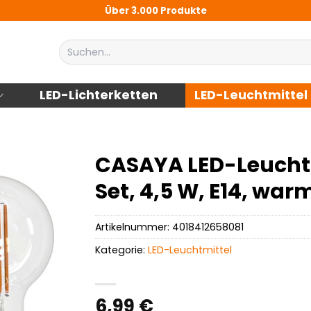
Über 3.000 Produkte
Suchen
nach:
LED-Lichterketten
LED-Leuchtmittel
CASAYA LED-Leuchtm
Set, 4,5 W, E14, wa
Artikelnummer:
4018412658081
Kategorie:
LED-Leuchtmittel
6,99
€