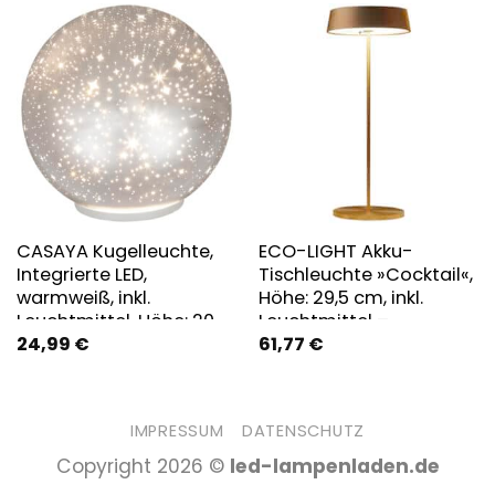
CASAYA Kugelleuchte,
ECO-LIGHT Akku-
Integrierte LED,
Tischleuchte »Cocktail«,
warmweiß, inkl.
Höhe: 29,5 cm, inkl.
Leuchtmittel, Höhe: 20
Leuchtmittel –
24,99
€
61,77
€
cm – silberfarben
goldfarben
IMPRESSUM
DATENSCHUTZ
Copyright 2026 ©
led-lampenladen.de