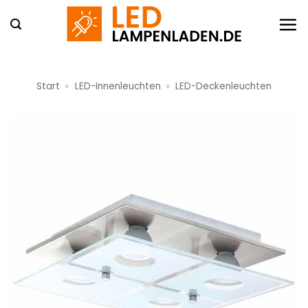
Zum
Inhalt
springen
Start
»
LED-Innenleuchten
»
LED-Deckenleuchten