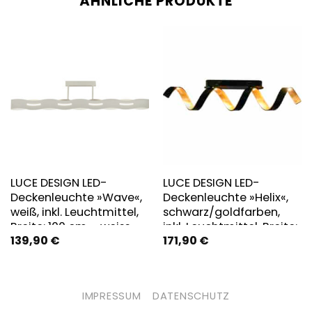
ÄHNLICHE PRODUKTE
LUCE DESIGN LED-
LUCE DESIGN LED-
Deckenleuchte »Wave«,
Deckenleuchte »Helix«,
weiß, inkl. Leuchtmittel,
schwarz/goldfarben,
Breite: 100 cm – weiss
inkl. Leuchtmittel, Breite:
139,90
€
171,90
€
80 cm
IMPRESSUM
DATENSCHUTZ