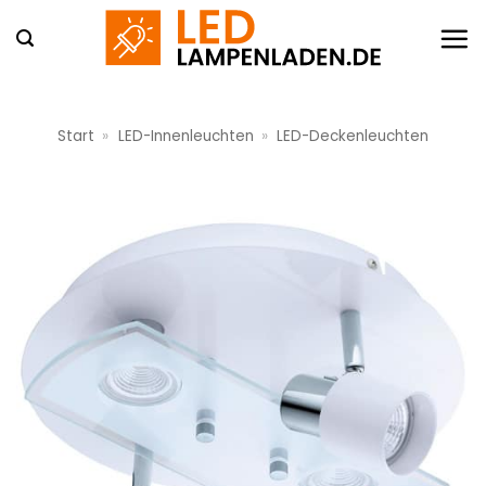
Zum
Inhalt
springen
Start
»
LED-Innenleuchten
»
LED-Deckenleuchten