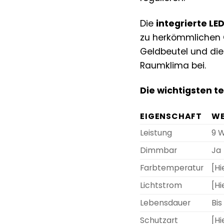
Die
integrierte L
zu herkömmlichen 
Geldbeutel und die
Raumklima bei.
Die wichtigsten t
EIGENSCHAFT
W
Leistung
9 
Dimmbar
Ja
Farbtemperatur
[H
Lichtstrom
[Hi
Lebensdauer
Bis
Schutzart
[Hi