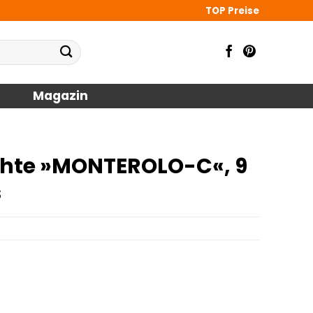
TOP Preise
Magazin
chte »MONTEROLO-C«, 9
s