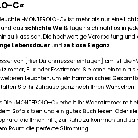
LO-C«
leuchte »MONTEROLO-C« ist mehr als nur eine Lichtqu
und das
schlichte Weiß
fügen sich nahtlos in jed
 hin zu klassisch. Die hochwertige Verarbeitung und
ange Lebensdauer
und
zeitlose Eleganz
.
sser von [Hier Durchmesser einfügen] cm ist die 
zimmer, Flur oder Esszimmer. Sie kann einzeln als s
 weiteren Leuchten, um ein harmonisches Gesamtbild
stalten Sie Ihr Zuhause ganz nach Ihren Wünschen.
:
Die »MONTEROLO-C« erhellt Ihr Wohnzimmer mit e
dem Sofa sitzen und ein gutes Buch lesen. Oder sie
häre, die Ihnen hilft, zur Ruhe zu kommen und sa
edem Raum die perfekte Stimmung.