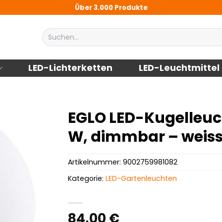
Über 3.000 Produkte
Suchen
nach:
LED-Lichterketten
LED-Leuchtmittel
EGLO LED-Kugelleu
W, dimmbar – weis
Artikelnummer:
9002759981082
Kategorie:
LED-Gartenleuchten
84,00
€