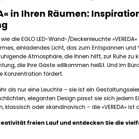
« in Ihren Räumen: Inspiratione
ng
or, wie die EGLO LED-Wand-/Deckenleuchte »VEREDA
warmes, einladendes Licht, das zum Entspannen und 
ruhigende Atmosphäre, die Ihnen hilft, zur Ruhe zu k
htung, die Ihre Gäste willkommen heißt. Und im Bür
re Konzentration fördert.
hr als nur eine Leuchte – sie ist ein Gestaltungse
 schlichten, eleganten Design passt sie sich jedem Ei
, klassisch oder skandinavisch – die »VEREDA« ist d
reativität freien Lauf und entdecken Sie die vie