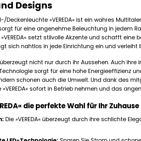
und Designs
/Deckenleuchte »VEREDA« ist ein wahres Multitalen
d sorgt für eine angenehme Beleuchtung in jedem 
e »VEREDA« setzt stilvolle Akzente und schafft eine 
t sich nahtlos in jede Einrichtung ein und verleih
überzeugt nicht nur durch ihr Aussehen. Auch ihre 
-Technologie sorgt für eine hohe Energieeffizienz u
ondern schonen auch die Umwelt. Und dank des mit
ie »VEREDA« sofort in Betrieb nehmen und das ange
EDA« die perfekte Wahl für Ihr Zuhause i
n:
Die »VEREDA« überzeugt durch ihre schlichte Elega
nte LED-Technologie:
Sparen Sie Strom und schonen