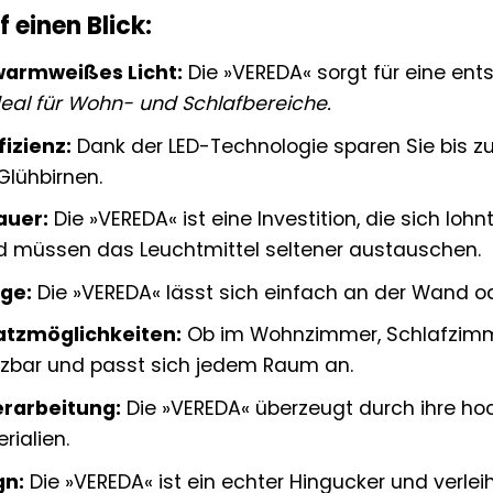
f einen Blick:
armweißes Licht:
Die »VEREDA« sorgt für eine en
deal für Wohn- und Schlafbereiche.
izienz:
Dank der LED-Technologie sparen Sie bis zu
lühbirnen.
auer:
Die »VEREDA« ist eine Investition, die sich lohn
 müssen das Leuchtmittel seltener austauschen.
ge:
Die »VEREDA« lässt sich einfach an der Wand o
satzmöglichkeiten:
Ob im Wohnzimmer, Schlafzimmer
setzbar und passt sich jedem Raum an.
rarbeitung:
Die »VEREDA« überzeugt durch ihre ho
rialien.
gn:
Die »VEREDA« ist ein echter Hingucker und verl