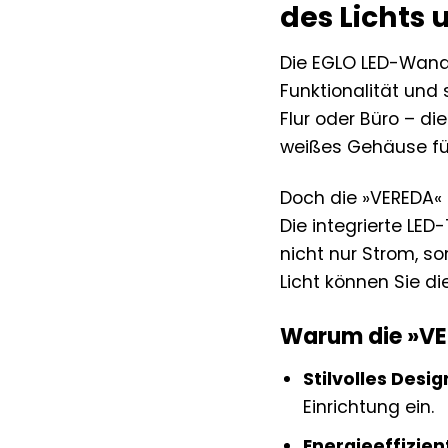
des Lichts 
Die EGLO LED-Wand-
Funktionalität un
Flur oder Büro – di
weißes Gehäuse füg
Doch die »VEREDA« 
Die integrierte LED
nicht nur Strom, s
Licht können Sie d
Warum die »VER
Stilvolles Desig
Einrichtung ein.
Energieeffizie