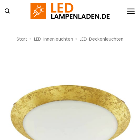
Zum
Inhalt
springen
Start
»
LED-Innenleuchten
»
LED-Deckenleuchten