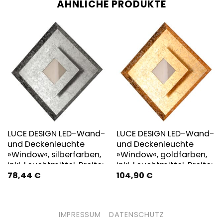
ÄHNLICHE PRODUKTE
LUCE DESIGN LED-Wand-
LUCE DESIGN LED-Wand-
und Deckenleuchte
und Deckenleuchte
»Window«, silberfarben,
»Window«, goldfarben,
inkl. Leuchtmittel, Breite:
inkl. Leuchtmittel, Breite:
78,44
€
104,90
€
32 cm
32 cm
IMPRESSUM
DATENSCHUTZ