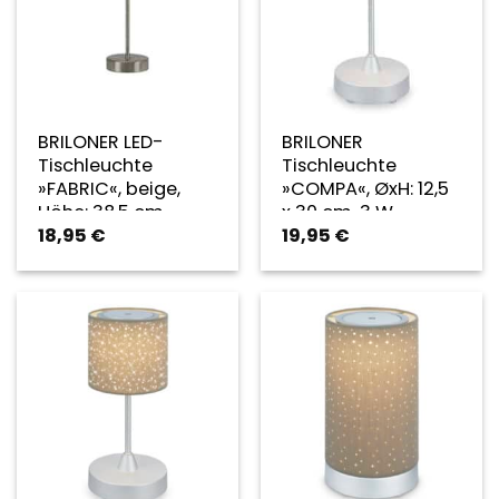
BRILONER LED-
BRILONER
Tischleuchte
Tischleuchte
»FABRIC«, beige,
»COMPA«, ØxH: 12,5
Höhe: 38,5 cm,
x 30 cm, 3 W,
18,95
€
19,95
€
ohne Batterie
Kunststoff/Stoff –
beige