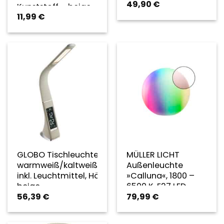
49,90
€
Kunststoff – beige
11,99
€
GLOBO Tischleuchte »SOPHIE«,
MÜLLER LICHT
warmweiß/kaltweiß/neutralweiß,
Außenleuchte
inkl. Leuchtmittel, Höhe: 50 cm –
»Calluna«, 1800 –
beige
6500 K, E27 LED,
56,39
€
79,99
€
freistehend – beige