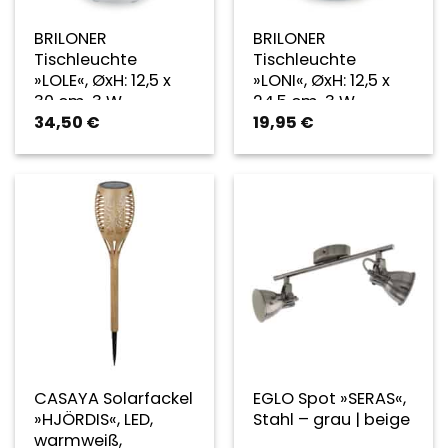
BRILONER
BRILONER
Tischleuchte
Tischleuchte
»LOLE«, ØxH: 12,5 x
»LONI«, ØxH: 12,5 x
30 cm, 3 W,
24,5 cm, 3 W,
34,50
€
19,95
€
Kunststoff/Stoff –
Kunststoff/Stoff –
beige
beige
CASAYA Solarfackel
EGLO Spot »SERAS«,
»HJÖRDIS«, LED,
Stahl – grau | beige
warmweiß,