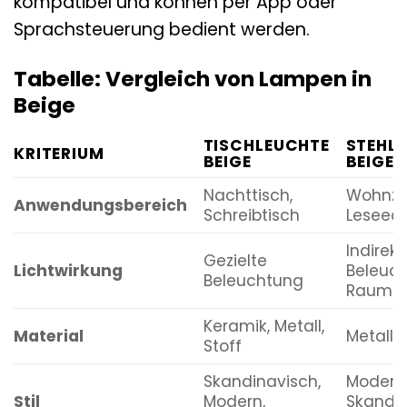
kompatibel und können per App oder
Sprachsteuerung bedient werden.
Tabelle: Vergleich von Lampen in
Beige
TISCHLEUCHTE
STEHL
KRITERIUM
BEIGE
BEIGE
Nachttisch,
Wohnzi
Anwendungsbereich
Schreibtisch
Leseec
Indirekt
Gezielte
Lichtwirkung
Beleuch
Beleuchtung
Raumau
Keramik, Metall,
Material
Metall, 
Stoff
Skandinavisch,
Modern
Stil
Modern,
Skandin