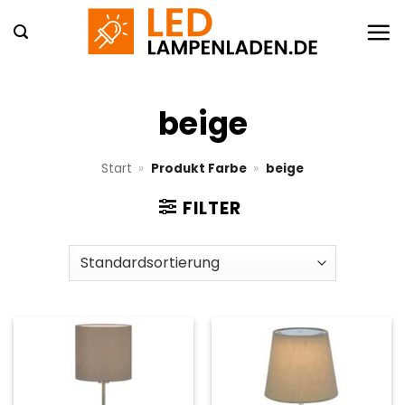
Zum
Inhalt
springen
beige
Start
»
Produkt Farbe
»
beige
FILTER