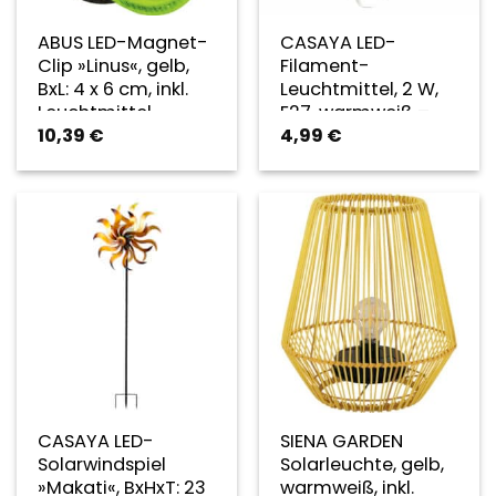
ABUS LED-Magnet-
CASAYA LED-
Clip »Linus«, gelb,
Filament-
BxL: 4 x 6 cm, inkl.
Leuchtmittel, 2 W,
Leuchtmittel
E27, warmweiß –
10,39
€
4,99
€
gelb
CASAYA LED-
SIENA GARDEN
Solarwindspiel
Solarleuchte, gelb,
»Makati«, BxHxT: 23
warmweiß, inkl.