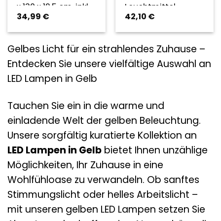
x 130 x 12,5 cm, inkl.
Leuchtmittel
34,99
€
42,10
€
Leuchtmittel – gelb
Gelbes Licht für ein strahlendes Zuhause –
Entdecken Sie unsere vielfältige Auswahl an
LED Lampen in Gelb
Tauchen Sie ein in die warme und
einladende Welt der gelben Beleuchtung.
Unsere sorgfältig kuratierte Kollektion an
LED Lampen in Gelb
bietet Ihnen unzählige
Möglichkeiten, Ihr Zuhause in eine
Wohlfühloase zu verwandeln. Ob sanftes
Stimmungslicht oder helles Arbeitslicht –
mit unseren gelben LED Lampen setzen Sie