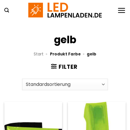
Zum
Inhalt
springen
gelb
Start
»
Produkt Farbe
»
gelb
FILTER