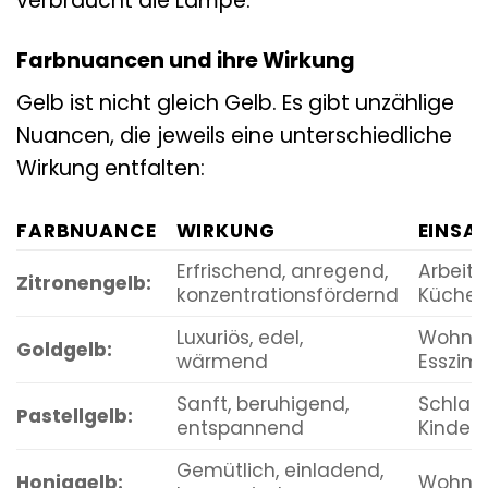
verbraucht die Lampe.
Farbnuancen und ihre Wirkung
Gelb ist nicht gleich Gelb. Es gibt unzählige
Nuancen, die jeweils eine unterschiedliche
Wirkung entfalten:
FARBNUANCE
WIRKUNG
EINSA
Erfrischend, anregend,
Arbeits
Zitronengelb:
konzentrationsfördernd
Küche
Luxuriös, edel,
Wohnzi
Goldgelb:
wärmend
Esszim
Sanft, beruhigend,
Schlaf
Pastellgelb:
entspannend
Kinder
Gemütlich, einladend,
Honiggelb:
Wohnzi