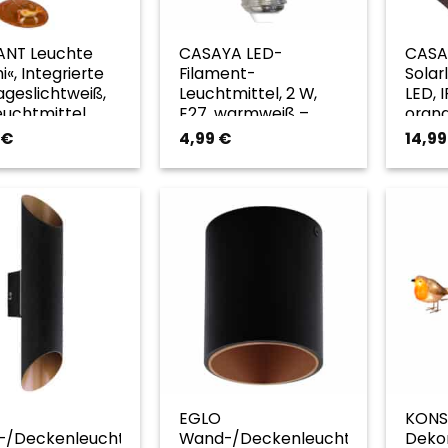
IANT Leuchte
CASAYA LED-
CASA
«, Integrierte
Filament-
Solar
ageslichtweiß,
Leuchtmittel, 2 W,
LED, 
Leuchtmittel,
E27, warmweiß –
oran
 32 cm –
orange
€
4,99
€
14,9
e
EGLO
KONS
-/Deckenleuchte
Wand-/Deckenleuchte
Dekor