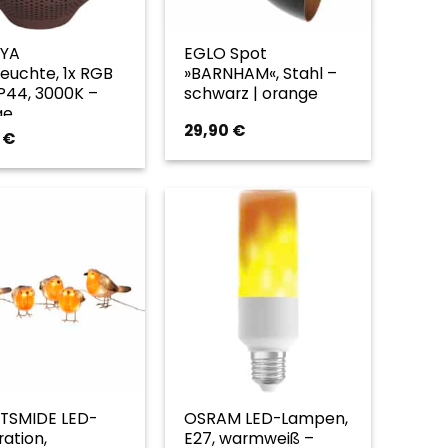
YA
EGLO Spot
leuchte, 1x RGB
»BARNHAM«, Stahl –
IP44, 3000K –
schwarz | orange
ge
29,90
€
9
€
TSMIDE LED-
OSRAM LED-Lampen,
ation,
E27, warmweiß –