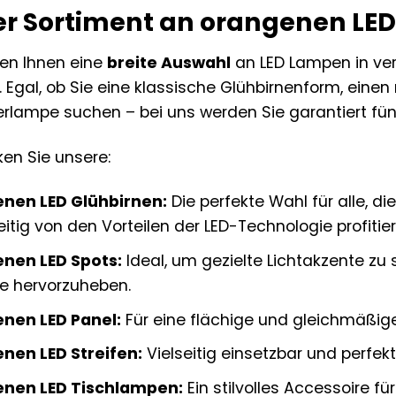
r Sortiment an orangenen LE
ten Ihnen eine
breite Auswahl
an LED Lampen in ve
 Egal, ob Sie eine klassische Glühbirnenform, eine
rlampe suchen – bei uns werden Sie garantiert fün
en Sie unsere:
nen LED Glühbirnen:
Die perfekte Wahl für alle, d
eitig von den Vorteilen der LED-Technologie profiti
nen LED Spots:
Ideal, um gezielte Lichtakzente zu
e hervorzuheben.
nen LED Panel:
Für eine flächige und gleichmäßi
nen LED Streifen:
Vielseitig einsetzbar und perfek
nen LED Tischlampen:
Ein stilvolles Accessoire fü