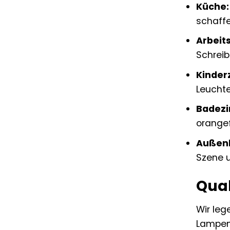
Küche:
schaff
Arbeit
Schreib
Kinder
Leuchte
Badez
orange
Außenb
Szene 
Qual
Wir leg
Lampen 