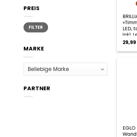
PREIS
BRILL
»Timmi
Min.
Max.
FILTER
Preis
Preis
LED, t
inkl. 
Höhe:
29,99
orang
MARKE
PARTNER
EGLO
Wand