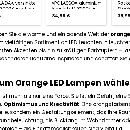
ADA«, verzinkter
»POLASSO«, aluminium,
Rotk
, 3000K – schwarz
kunststoff, 3000K –
Steck
nge
schwarz | orange
€
34,58
€
35,9
ken Sie die warme und einladende Welt der
orange
 vielfältigen Sortiment an LED Leuchten in leuchte
ften Akzenten bis hin zu kräftigen Farbtupfern – l
besonderen Lichtfarbe inspirieren und schaffen Si
um Orange LED Lampen wähle
ist mehr als nur eine Farbe. Sie ist ein Gefühl, eine
 Optimismus und Kreativität
. Eine orangefarben
elle, sondern ein Gestaltungselement, das Ihre Räu
rundbeleuchtung, als Blickfang im Wohnzimmer oder
bereich – die Einsatzmöglichkeiten sind vielfältig.