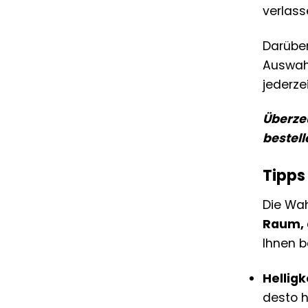
verlass
Darüber
Auswahl
jederze
Überzeu
bestell
Tipps
Die Wah
Raum, 
Ihnen b
Helligk
desto h