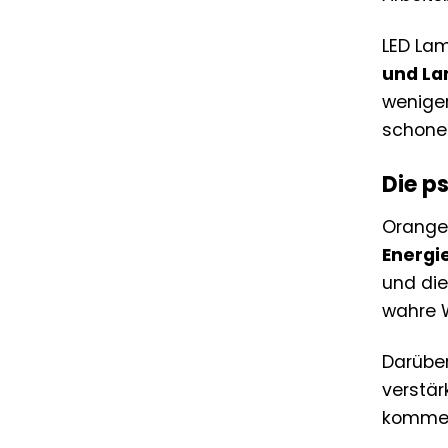
LED La
und La
weniger
schone
Die p
Orange 
Energie
und die
wahre 
Darübe
verstär
kommen 