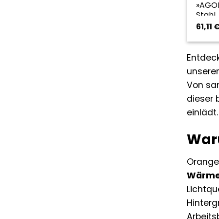
»AGOL
Stahl
| ora
61,11
Entdec
unserem
Von san
dieser 
einlädt.
War
Orange 
Wärme,
Lichtqu
Hinterg
Arbeits