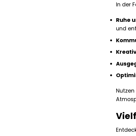
In der 
Ruhe u
und en
Kommu
Kreativ
Ausgeg
Optimi
Nutzen 
Atmosp
Viel
Entdec