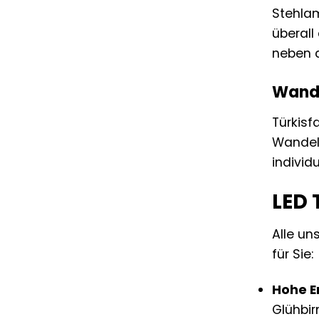
Stehlam
überall
neben d
Wandl
Türkisf
Wandel
individ
LED 
Alle un
für Sie:
Hohe E
Glühbir