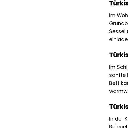
Türki
Im Woh
Grundbe
Sessel 
einlad
Türki
Im Schl
sanfte 
Bett ka
warmwei
Türki
In der 
Beleuch