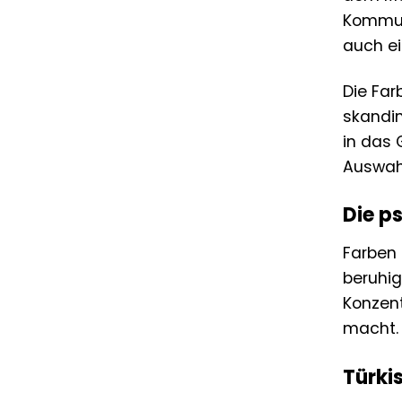
Kommuni
auch e
Die Far
skandin
in das 
Auswahl
Die p
Farben 
beruhig
Konzent
macht. 
Türki