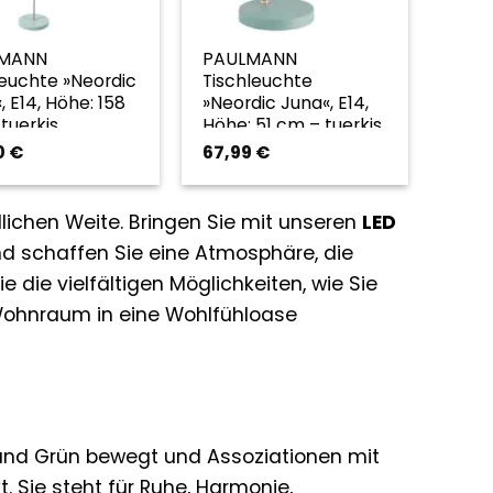
LMANN
PAULMANN
euchte »Neordic
Tischleuchte
, E14, Höhe: 158
»Neordic Juna«, E14,
tuerkis
Höhe: 51 cm – tuerkis
0
€
67,99
€
lichen Weite. Bringen Sie mit unseren
LED
nd schaffen Sie eine Atmosphäre, die
e die vielfältigen Möglichkeiten, wie Sie
Wohnraum in eine Wohlfühloase
nd Grün bewegt und Assoziationen mit
Sie steht für Ruhe, Harmonie,