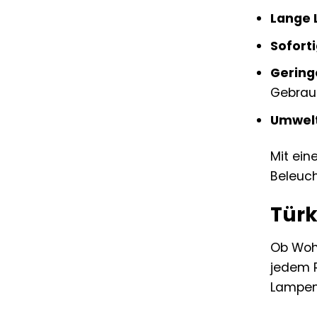
Lange 
Soforti
Gering
Gebrau
Umwelt
Mit ein
Beleuc
Türk
Ob Woh
jedem R
Lampen