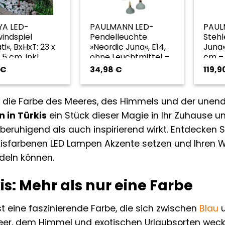
A LED-
PAULMANN LED-
PAU
windspiel
Pendelleuchte
Stehl
i«, BxHxT: 23 x
»Neordic Juna«, E14,
Juna«
,5 cm, inkl.
ohne Leuchtmittel –
cm – 
tmittel –
tuerkis
€
34,98
€
119,9
s
– die Farbe des Meeres, des Himmels und der unend
 in Türkis
ein Stück dieser Magie in Ihr Zuhause u
beruhigend als auch inspirierend wirkt. Entdecken Si
kisfarbenen LED Lampen Akzente setzen und Ihren 
deln können.
is: Mehr als nur eine Farbe
ist eine faszinierende Farbe, die sich zwischen
Blau
u
r, dem Himmel und exotischen Urlaubsorten weckt. 