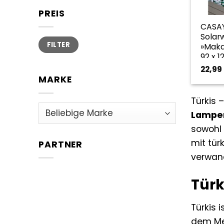
PREIS
CASAY
Solar
Min.
Max.
FILTER
Preis
Preis
»Makat
92 x 12
Leuch
22,99
tuerki
MARKE
Türkis 
Lampen
sowohl 
mit tür
PARTNER
verwan
Türk
Türkis 
dem Mee