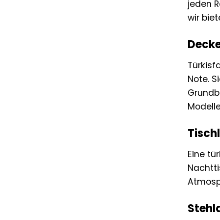
jeden 
wir bie
Decke
Türkisf
Note. S
Grundbe
Modelle
Tisch
Eine tü
Nachtti
Atmosp
Stehl