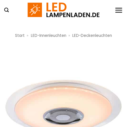
Zum
Inhalt
springen
Start
»
LED-Innenleuchten
»
LED-Deckenleuchten