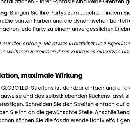
tinstallationen – Ihrer Fantasie sind keine Grenzen g
ng:
Bringen Sie Ihre Partys zum Leuchten, indem Si
n. Die bunten Farben und die dynamischen Lichteff
chen jede Party zu einem unvergesslichen Erlebni
nd nur der Anfang. Mit etwas Kreativität und Experi
gen weiteren Bereichen Ihres Zuhauses einsetzen un
llation, maximale Wirkung
es GLOBO LED-Streifens ist denkbar einfach und erf
 Bauweise und des selbstklebenden Rückens lässt s
efestigen. Schneiden Sie den Streifen einfach auf 
eben Sie ihn an die gewünschte Stelle. Anschließend
chon können Sie die faszinierende Lichtvielfalt gen