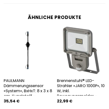
ÄHNLICHE PRODUKTE
PAULMANN
Brennenstuhl® LED-
Dämmerungssensor
Strahler »JARO 1000P«, 10
»System«, BxHxT: 8 x 3 x 8
W, inkl.
cm, Kunststoff –
Bewegungsmelder –
35,54
€
22,99
€
schwarz
silberfarben