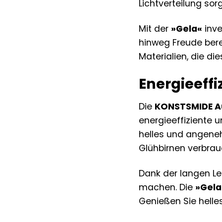
Lichtverteilung sorg
Mit der
»Gela«
inve
hinweg Freude bere
Materialien, die d
Energieeff
Die
KONSTSMIDE A
energieeffiziente u
helles und angeneh
Glühbirnen verbrau
Dank der langen L
machen. Die
»Gela
Genießen Sie helles