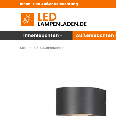
Zum
Innen- und Außenbeleuchtung
Inhalt
springen
Innenleuchten
Außenleuchten
Start
»
LED-Außenleuchten