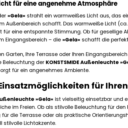
cht für eine angenehme Atmosphäre
 der
»Gela«
strahlt ein warmweißes Licht aus, das e
m Außenbereich schafft. Das warmweiße Licht (ca.
 für eine entspannte Stimmung. Ob für gesellige A
 im Eingangsbereich – die
»Gela«
schafft die perfek
en Garten, Ihre Terrasse oder Ihren Eingangsbereic
e Beleuchtung der
KONSTSMIDE Außenleuchte »G
sorgt für ein angenehmes Ambiente.
 Einsatzmöglichkeiten für Ihr
ußenleuchte »Gela«
ist vielseitig einsetzbar und 
che im Freien. Ob als stilvolle Beleuchtung für de
für die Terrasse oder als praktische Orientierungs
l stilvolle Lichtakzente.