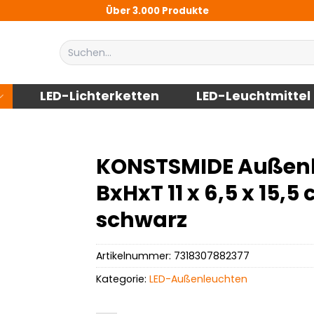
Über 3.000 Produkte
Suchen
nach:
LED-Lichterketten
LED-Leuchtmittel
KONSTSMIDE Außenle
BxHxT 11 x 6,5 x 15,5
schwarz
Artikelnummer:
7318307882377
Kategorie:
LED-Außenleuchten