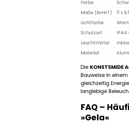
Farbe
Schw
Maße (BxHxT)
11 x 6
Lichtfarbe
Warm
Schutzart
IP44 
Leuchtmittel
Inklu
Material
Alumi
Die
KONSTSMIDE A
Bauweise in einem P
gleichzeitig Energ
langlebige Beleuch
FAQ – Häuf
»Gela«