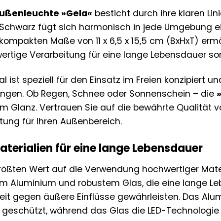
ußenleuchte »Gela«
besticht durch ihre klaren Lin
Schwarz fügt sich harmonisch in jede Umgebung ei
kompakten Maße von 11 x 6,5 x 15,5 cm (BxHxT) ermög
rtige Verarbeitung für eine lange Lebensdauer sor
l ist speziell für den Einsatz im Freien konzipiert 
ngen. Ob Regen, Schnee oder Sonnenschein – die
lem Glanz. Vertrauen Sie auf die bewährte Qualität
tung für Ihren Außenbereich.
terialien für eine lange Lebensdauer
ößten Wert auf die Verwendung hochwertiger Mater
m Aluminium und robustem Glas, die eine lange L
it gegen äußere Einflüsse gewährleisten. Das Alu
n geschützt, während das Glas die LED-Technologie 