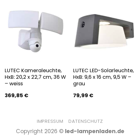
LUTEC Kameraleuchte,
LUTEC LED-Solarleuchte,
HxB: 20,2 x 22,7 cm, 36 W
HxB: 9,6 x 16 cm, 9,5 W –
– weiss
grau
369,85
€
79,99
€
IMPRESSUM
DATENSCHUTZ
Copyright 2026 ©
led-lampenladen.de