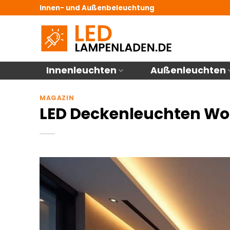
Zum
Innen- und Außenbeleuchtung
Inhalt
springen
Innenleuchten
Außenleuchten
MAGAZIN
LED Deckenleuchten W