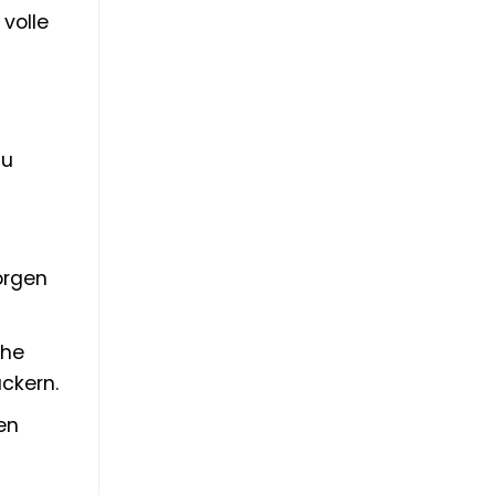
volle
zu
orgen
che
ckern.
en