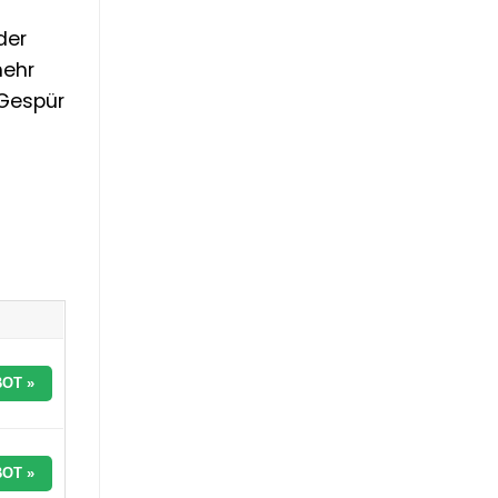
der
mehr
 Gespür
OT »
OT »