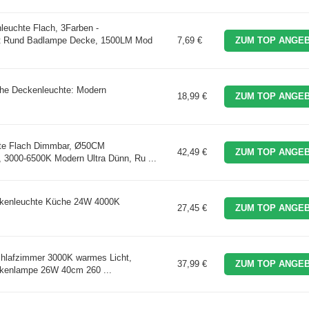
euchte Flach, 3Farben -
t Rund Badlampe Decke, 1500LM Mod
7,69 €
ZUM TOP ANGEB
he Deckenleuchte: Modern
18,99 €
ZUM TOP ANGEB
e Flach Dimmbar, Ø50CM
42,49 €
ZUM TOP ANGEB
 3000-6500K Modern Ultra Dünn, Ru ...
kenleuchte Küche 24W 4000K
27,45 €
ZUM TOP ANGEB
hlafzimmer 3000K warmes Licht,
37,99 €
ZUM TOP ANGEB
ckenlampe 26W 40cm 260 ...