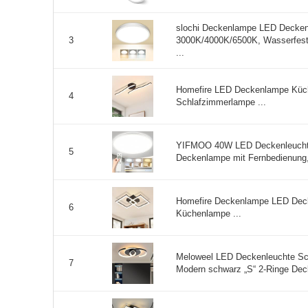
slochi Deckenlampe LED Deckenl
3000K/4000K/6500K, Wasserfes
3
...
Homefire LED Deckenlampe Küc
4
Schlafzimmerlampe ...
YIFMOO 40W LED Deckenleucht
5
Deckenlampe mit Fernbedienung,
Homefire Deckenlampe LED Dec
6
Küchenlampe ...
Meloweel LED Deckenleuchte Sc
7
Modern schwarz „S“ 2-Ringe De