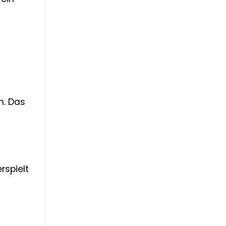
n. Das
t
rspielt