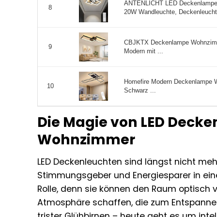
ANTENLICHT LED Deckenlampe 
8
20W Wandleuchte, Deckenleuchte 
CBJKTX Deckenlampe Wohnzimm
9
Modern mit ...
Homefire Modern Deckenlampe 
10
Schwarz ...
Die Magie von LED Deck
Wohnzimmer
LED Deckenleuchten sind längst nicht mehr
Stimmungsgeber und Energiesparer in ein
Rolle, denn sie können den Raum optisch 
Atmosphäre schaffen, die zum Entspannen,
trister Glühbirnen – heute geht es um inte