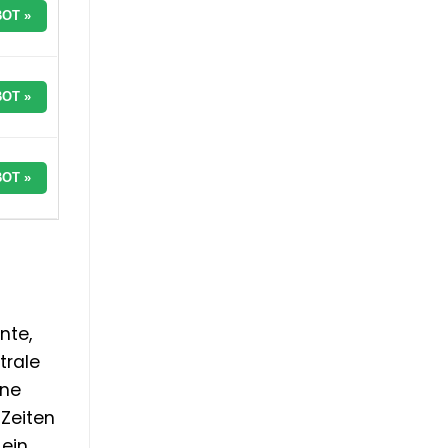
OT »
OT »
OT »
nte,
trale
ine
 Zeiten
 ein