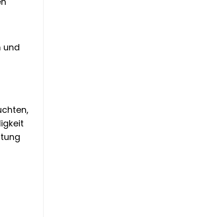
en
n und
uchten,
igkeit
htung