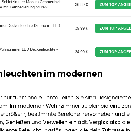
Schlafzimmer Modern Geometrisch
36,99 €
ZUM TOP ANGEB
mit Fernbedienung Stufenl ...
er Deckenleuchte Dimmbar - LED
39,99 €
ZUM TOP ANGEB
Wohnzimmer LED Deckenleuchte -
34,99 €
ZUM TOP ANGEB
enleuchten im modernen
 nur funktionale Lichtquellen. Sie sind Designeleme
em. Im modernen Wohnzimmer spielen sie eine zen
vergrößern, bestimmte Bereiche hervorheben und e
 Genießen und Verweilen einlädt. Vergiss also die
lligente Beleuchtungslösungen, die dein Zuhause in