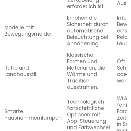
Verkabelung
Aussc
erforderlich ist.
Erhöhen die
Integr
Sicherheit durch
Bewe
Modelle mit
automatische
einst
Bewegungsmelder
Beleuchtung bei
Reich
Annäherung.
Leuch
Klassische
Formen und
Oft m
Retro und
Materialien, die
Schut
Landhausstil
Wärme und
oder 
Tradition
warme
ausstrahlen.
WLAN-
Technologisch
fähig
fortschrittliche
Smarte
Farbw
Optionen mit
Hausnummernlampen
Zeitp
App-Steuerung
in S
und Farbwechsel.
Syst