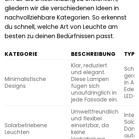
gliedern wir die verschiedenen Ideen in
nachvollziehbare Kategorien. So erkennst
du schnell, welche Art von Leuchte am
besten zu deinen Bedürfnissen passt.
KATEGORIE
BESCHREIBUNG
TYPI
Klar, reduziert
Schma
und elegant.
gerad
Minimalistische
Diese Lampen
in An
Designs
fügen sich
Edelst
unaufdringlich in
LED-M
jede Fassade ein.
Umweltfreundlich
Integ
und flexibel
Solar
Solarbetriebene
einsetzbar, da
Dämm
Leuchten
keine
autom