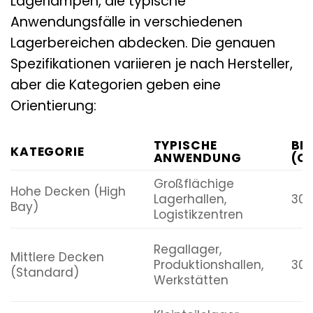
Lagerlampen, die typische
Anwendungsfälle in verschiedenen
Lagerbereichen abdecken. Die genauen
Spezifikationen variieren je nach Hersteller,
aber die Kategorien geben eine
Orientierung:
TYPISCHE
BE
KATEGORIE
ANWENDUNG
(C
Großflächige
Hohe Decken (High
Lagerhallen,
300
Bay)
Logistikzentren
Regallager,
Mittlere Decken
Produktionshallen,
300
(Standard)
Werkstätten