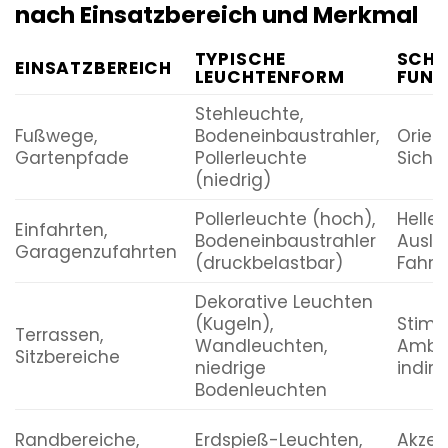
nach Einsatzbereich und Merkmal
TYPISCHE
SCH
EINSATZBEREICH
LEUCHTENFORM
FUNK
Stehleuchte,
Fußwege,
Bodeneinbaustrahler,
Orient
Gartenpfade
Pollerleuchte
Siche
(niedrig)
Pollerleuchte (hoch),
Helle
Einfahrten,
Bodeneinbaustrahler
Ausle
Garagenzufahrten
(druckbelastbar)
Fahrz
Dekorative Leuchten
(Kugeln),
Stim
Terrassen,
Wandleuchten,
Ambie
Sitzbereiche
niedrige
indire
Bodenleuchten
Randbereiche,
Erdspieß-Leuchten,
Akzen