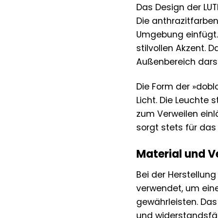
Das Design der LUT
Die anthrazitfarben
Umgebung einfügt. 
stilvollen Akzent. 
Außenbereich darst
Die Form der »dobl
Licht. Die Leuchte
zum Verweilen einl
sorgt stets für da
Material und V
Bei der Herstellun
verwendet, um ein
gewährleisten. Da
und widerstandsfäh