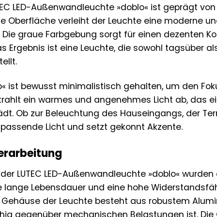
EC LED-Außenwandleuchte »doblo« ist geprägt von kl
e Oberfläche verleiht der Leuchte eine moderne und 
Die graue Farbgebung sorgt für einen dezenten Kont
Das Ergebnis ist eine Leuchte, die sowohl tagsüber a
ellt.
o« ist bewusst minimalistisch gehalten, um den Fok
 strahlt ein warmes und angenehmes Licht ab, das 
ädt. Ob zur Beleuchtung des Hauseingangs, der Ter
s passende Licht und setzt gekonnt Akzente.
erarbeitung
g der LUTEC LED-Außenwandleuchte »doblo« wurden 
e lange Lebensdauer und eine hohe Widerstandsfäh
s Gehäuse der Leuchte besteht aus robustem Alum
ig gegenüber mechanischen Belastungen ist. Die Ob