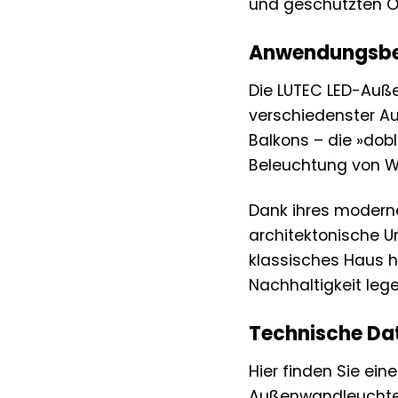
und geschützten Or
Anwendungsbe
Die LUTEC LED-Auße
verschiedenster Au
Balkons – die »dob
Beleuchtung von We
Dank ihres moderne
architektonische U
klassisches Haus ha
Nachhaltigkeit lege
Technische Dat
Hier finden Sie ein
Außenwandleuchte 