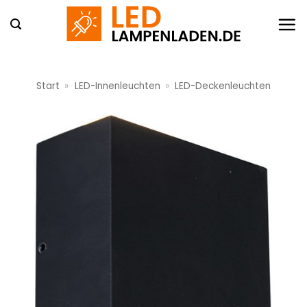
Zum
Inhalt
springen
Start
»
LED-Innenleuchten
»
LED-Deckenleuchten