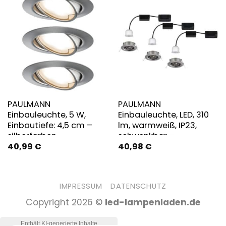
PAULMANN
PAULMANN
Einbauleuchte, 5 W,
Einbauleuchte, LED, 310
Einbautiefe: 4,5 cm –
lm, warmweiß, IP23,
silberfarben
schwenkbar –
40,99
€
40,98
€
silberfarben
IMPRESSUM
DATENSCHUTZ
Copyright 2026 ©
led-lampenladen.de