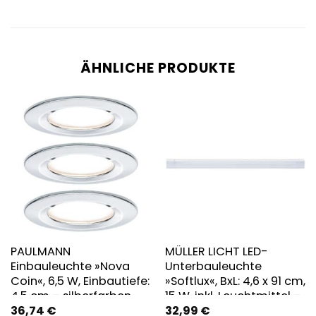
ÄHNLICHE PRODUKTE
PAULMANN
MÜLLER LICHT LED-
Einbauleuchte »Nova
Unterbauleuchte
Coin«, 6,5 W, Einbautiefe:
»Softlux«, BxL: 4,6 x 91 cm,
4,5 cm – silberfarben
15 W, inkl. Leuchtmittel –
36,74
€
32,99
€
silberfarben