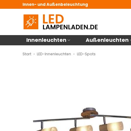
Zum
Innen- und Außenbeleuchtung
Inhalt
springen
Innenleuchten
Außenleuchten
Start
»
LED-Innenleuchten
»
LED-Spots