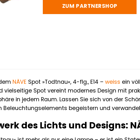
ZUM PARTNERSHOP
t dem
NÄVE
Spot »Todtnau«, 4-flg., E14 –
weiss
ein völ
 vielseitige Spot vereint modernes Design mit prak
häre in jedem Raum. Lassen Sie sich von der Schö
 Beleuchtungselements begeistern und verwandeln 
rwerk des Lichts und Designs: 
tnau« ist mehr als nur eine Lampe – er ist ein Sta