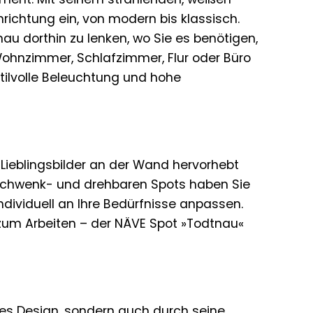
nrichtung ein, von modern bis klassisch.
enau dorthin zu lenken, wo Sie es benötigen,
ohnzimmer, Schlafzimmer, Flur oder Büro
stilvolle Beleuchtung und hohe
e Lieblingsbilder an der Wand hervorhebt
 schwenk- und drehbaren Spots haben Sie
individuell an Ihre Bedürfnisse anpassen.
 zum Arbeiten – der NÄVE Spot »Todtnau«
es Design, sondern auch durch seine