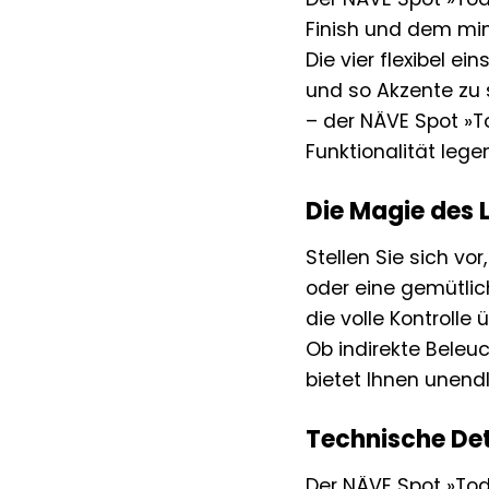
Finish und dem mini
Die vier flexibel e
und so Akzente zu
– der NÄVE Spot »To
Funktionalität legen
Die Magie des Li
Stellen Sie sich vo
oder eine gemütlic
die volle Kontrolle
Ob indirekte Beleu
bietet Ihnen unendl
Technische Det
Der NÄVE Spot »Tod