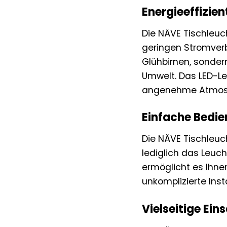
Energieeffizie
Die NÄVE Tischleuc
geringen Stromverb
Glühbirnen, sondern
Umwelt. Das LED-Le
angenehme Atmosp
Einfache Bedie
Die NÄVE Tischleuc
lediglich das Leuc
ermöglicht es Ihne
unkomplizierte Ins
Vielseitige Ei