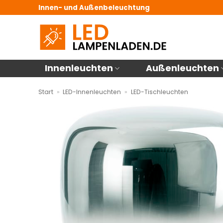
Zum
Innen- und Außenbeleuchtung
Inhalt
springen
Innenleuchten
Außenleuchten
Start
»
LED-Innenleuchten
»
LED-Tischleuchten