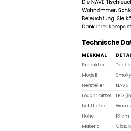
Die NÄVE Tischleuc
Wohnzimmer, Schlaf
Beleuchtung. Sie k
Dank ihrer kompakte
Technische Dat
MERKMAL
DETA
Produktart
Tischl
Modell
Smok
Hersteller
NÄVE
Leuchtmittel
LED (i
Lichtfarbe
Warm
Höhe
18 cm
Material
Glas, 