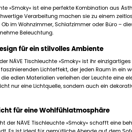
te »Smoky« ist eine perfekte Kombination aus Ästhe
hwertige Verarbeitung machen sie zu einem zeitlosen
t. Ob im Wohnzimmer, Schlafzimmer oder Büro – dies
genehme Beleuchtung.
esign für ein stilvolles Ambiente
er NÄVE Tischleuchte »Smoky« ist ihr einzigartig
 faszinierenden Lichteffekt, der jeden Raum in ein 
ie edlen Materialien verleihen der Leuchte eine ele
 nicht nur eine Lichtquelle, sondern auch ein dekorat
cht für eine Wohlfühlatmosphäre
ht der NÄVE Tischleuchte »Smoky« schafft eine be
ädt. Es ist ideal für gemütliche Abende auf dem So