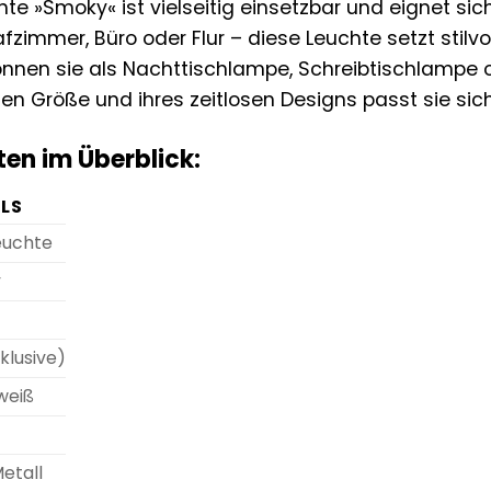
hte »Smoky« ist vielseitig einsetzbar und eignet si
zimmer, Büro oder Flur – diese Leuchte setzt stilv
önnen sie als Nachttischlampe, Schreibtischlampe 
n Größe und ihres zeitlosen Designs passt sie sich 
en im Überblick:
ILS
euchte
y
nklusive)
weiß
Metall