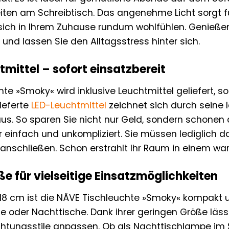
eiten am Schreibtisch. Das angenehme Licht sorgt 
 sich in Ihrem Zuhause rundum wohlfühlen. Genieße
und lassen Sie den Alltagsstress hinter sich.
tmittel – sofort einsatzbereit
te »Smoky« wird inklusive Leuchtmittel geliefert, s
ieferte
LED-Leuchtmittel
zeichnet sich durch seine
us. So sparen Sie nicht nur Geld, sondern schonen a
r einfach und unkompliziert. Sie müssen lediglich d
anschließen. Schon erstrahlt Ihr Raum in einem wa
 für vielseitige Einsatzmöglichkeiten
 18 cm ist die NÄVE Tischleuchte »Smoky« kompakt un
le oder Nachttische. Dank ihrer geringen Größe lässt
chtungsstile anpassen. Ob als Nachttischlampe im