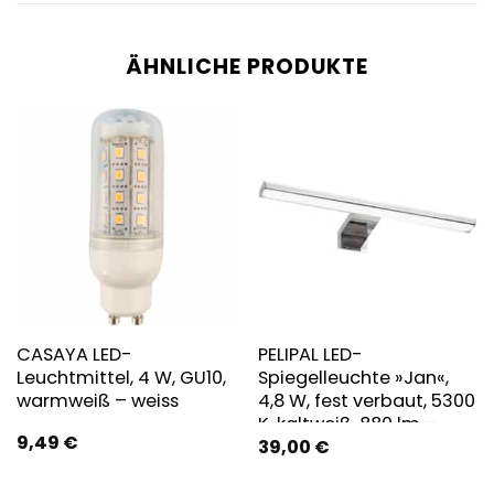
ÄHNLICHE PRODUKTE
CASAYA LED-
PELIPAL LED-
Leuchtmittel, 4 W, GU10,
Spiegelleuchte »Jan«,
warmweiß – weiss
4,8 W, fest verbaut, 5300
K, kaltweiß, 880 lm –
9,49
€
39,00
€
silberfarben