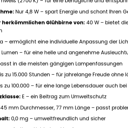
weiß (2700 K) – für eine behagliche und entspa
ahme:
Nur 4,8 W – spart Energie und schont Ihren G
er herkömmlichen Glühbirne von:
40 W – bietet die
h
a – ermöglicht eine individuelle Anpassung der Lich
 Lumen – für eine helle und angenehme Ausleucht
passt in die meisten gängigen Lampenfassungen
is zu 15.000 Stunden – für jahrelange Freude ohne 
s zu 100.000 – für eine lange Lebensdauer auch be
zklasse:
E – ein Beitrag zum Umweltschutz
45 mm Durchmesser, 77 mm Länge – passt probleml
alt:
0,0 mg – umweltfreundlich und sicher