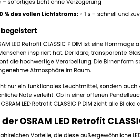
s – sofortiges Licht ohne Verzögerung
60 % des vollen Lichtstroms:
< 1 s – schnell und zuv
 begeistert
AM LED Retrofit CLASSIC P DIM ist eine Hommage an 
nschen inspiriert hat. Der klare, transparente Glask
nt die hochwertige Verarbeitung. Die Birnenform so
 angenehme Atmosphäre im Raum.
cht nur ein funktionales Leuchtmittel, sondern auch
liche Note verleiht. Ob in einer offenen Pendelleuc
OSRAM LED Retrofit CLASSIC P DIM zieht alle Blick
e der OSRAM LED Retrofit CLASS
zahlreichen Vorteile, die diese außergewöhnliche L