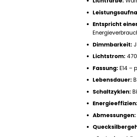
Lichtfarbe:
Warm
Leistungsaufn
Entspricht ein
Energieverbrauc
Dimmbarkeit:
J
Lichtstrom:
470
Fassung:
E14 – 
Lebensdauer:
B
Schaltzyklen:
Bi
Energieeffizien
Abmessungen:
Quecksilbergeh