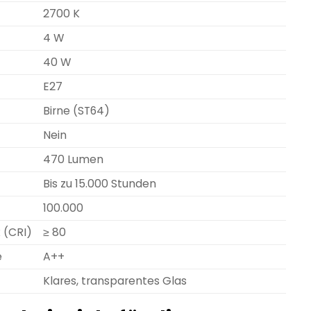
2700 K
4 W
40 W
E27
Birne (ST64)
Nein
470 Lumen
Bis zu 15.000 Stunden
100.000
 (CRI)
≥ 80
e
A++
Klares, transparentes Glas