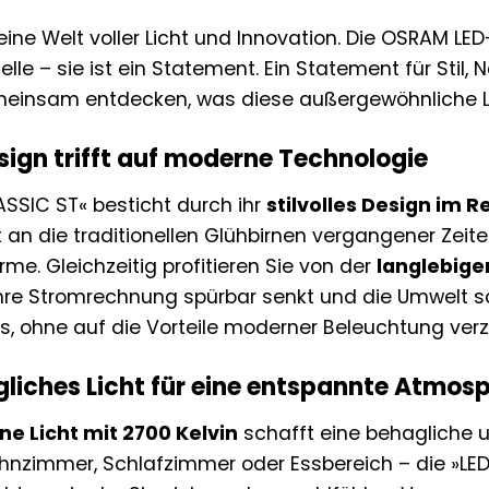
eine Welt voller Licht und Innovation. Die OSRAM LE
uelle – sie ist ein Statement. Ein Statement für Stil,
meinsam entdecken, was diese außergewöhnliche
sign trifft auf moderne Technologie
LASSIC ST« besticht durch ihr
stilvolles Design im 
 an die traditionellen Glühbirnen vergangener Zeite
me. Gleichzeitig profitieren Sie von der
langlebige
 Ihre Stromrechnung spürbar senkt und die Umwelt s
s, ohne auf die Vorteile moderner Beleuchtung ver
iches Licht für eine entspannte Atmos
e Licht mit 2700 Kelvin
schafft eine behagliche 
zimmer, Schlafzimmer oder Essbereich – die »LED R