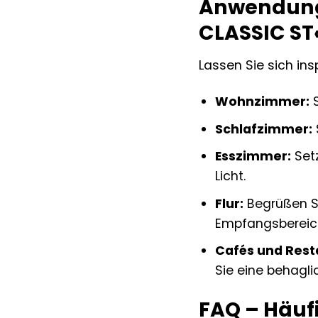
Anwendungs
CLASSIC ST
Lassen Sie sich ins
Wohnzimmer:
S
Schlafzimmer:
Esszimmer:
Setz
Licht.
Flur:
Begrüßen Si
Empfangsbereic
Cafés und Rest
Sie eine behagli
FAQ – Häuf