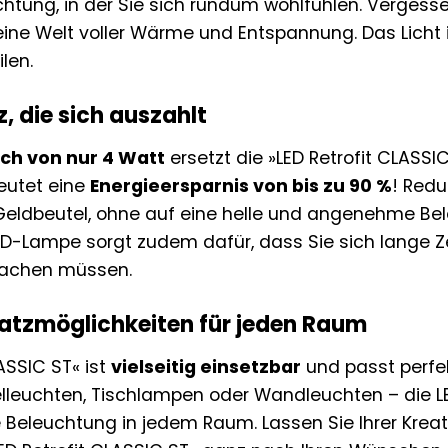
ung, in der Sie sich rundum wohlfühlen. Vergesse
 eine Welt voller Wärme und Entspannung. Das Licht 
ilen.
z, die sich auszahlt
ch von nur 4 Watt
ersetzt die »LED Retrofit CLASS
eutet eine
Energieersparnis von bis zu 90 %
! Redu
Geldbeutel, ohne auf eine helle und angenehme Be
D-Lampe sorgt zudem dafür, dass Sie sich lange Z
achen müssen.
nsatzmöglichkeiten für jeden Raum
LASSIC ST« ist
vielseitig einsetzbar
und passt perfe
elleuchten, Tischlampen oder Wandleuchten – die LE
le Beleuchtung in jedem Raum. Lassen Sie Ihrer Kreati