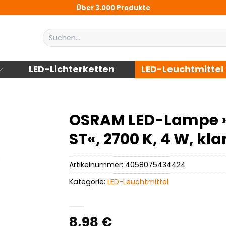
Über 3.000 Produkte
Suchen
nach:
LED-Lichterketten
LED-Leuchtmittel
OSRAM LED-Lampe »L
ST«, 2700 K, 4 W, kl
Artikelnummer:
4058075434424
Kategorie:
LED-Leuchtmittel
8,98
€