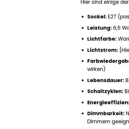
Hier sind einige de
Sockel:
E27 (pas
Leistung:
6,5 Wa
Lichtfarbe:
Warm
Lichtstrom:
[Hie
Farbwiedergabe
wirken)
Lebensdauer:
B
Schaltzyklen:
Bi
Energieeffizien
Dimmbarkeit:
N
Dimmern geeigne