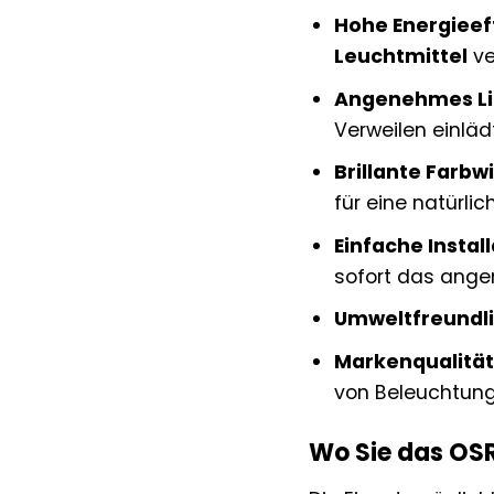
Hohe Energieeff
Leuchtmittel
ve
Angenehmes Li
Verweilen einläd
Brillante Farb
für eine natürli
Einfache Install
sofort das ange
Umweltfreundli
Markenqualität
von Beleuchtun
Wo Sie das OS