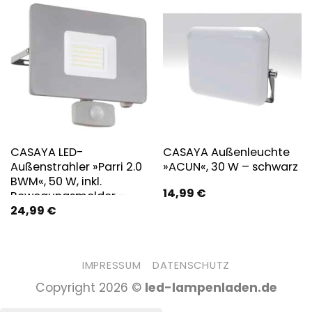
CASAYA LED-
CASAYA Außenleuchte
Außenstrahler »Parri 2.0
»ACUN«, 30 W – schwarz
BWM«, 50 W, inkl.
14,99
€
Bewegungsmelder –
24,99
€
silberfarben
IMPRESSUM
DATENSCHUTZ
Copyright 2026 ©
led-lampenladen.de