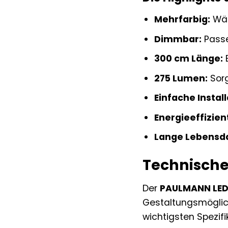
Mehrfarbig:
Wäh
Dimmbar:
Passen
300 cm Länge:
B
275 Lumen:
Sorg
Einfache Install
Energieeffizien
Lange Lebensd
Technische
Der
PAULMANN LED-
Gestaltungsmöglich
wichtigsten Spezifi