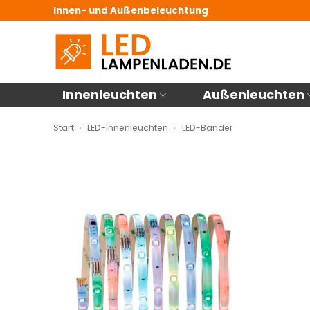
Zum
Innen- und Außenbeleuchtung
Inhalt
springen
Innenleuchten
Außenleuchten
Start
»
LED-Innenleuchten
»
LED-Bänder