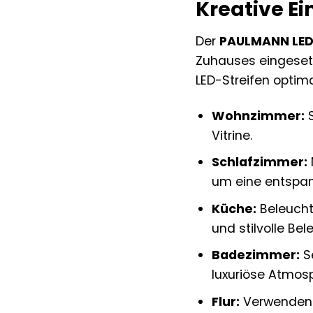
Kreative Ei
Der
PAULMANN LED-
Zuhauses eingesetz
LED-Streifen optim
Wohnzimmer:
S
Vitrine.
Schlafzimmer:
um eine entspa
Küche:
Beleuchte
und stilvolle Be
Badezimmer:
Se
luxuriöse Atmos
Flur:
Verwenden S