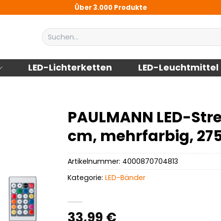
Über 3.000 Produkte
Suchen
nach:
LED-Lichterketten
LED-Leuchtmittel
PAULMANN LED-Streif
cm, mehrfarbig, 27
Artikelnummer:
4000870704813
Kategorie:
LED-Bänder
33,99
€