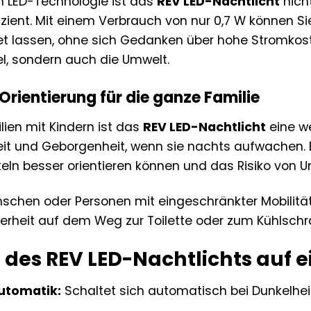
 LED-Technologie ist das
REV LED-Nachtlicht
nich
izient. Mit einem Verbrauch von nur 0,7 W können S
et lassen, ohne sich Gedanken über hohe Stromko
el, sondern auch die Umwelt.
Orientierung für die ganze Familie
lien mit Kindern ist das
REV LED-Nachtlicht
eine we
eit und Geborgenheit, wenn sie nachts aufwachen. El
eln besser orientieren können und das Risiko von Un
schen oder Personen mit eingeschränkter Mobilität i
erheit auf dem Weg zur Toilette oder zum Kühlschran
e des REV LED-Nachtlichts auf e
tomatik:
Schaltet sich automatisch bei Dunkelheit 