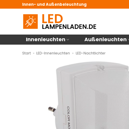
Zum
Innen- und Außenbeleuchtung
Inhalt
springen
Innenleuchten
Außenleuchten
Start
»
LED-Innenleuchten
»
LED-Nachtlichter