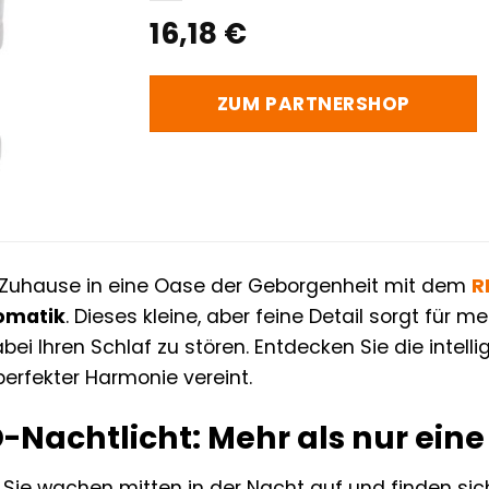
16,18
€
ZUM PARTNERSHOP
r Zuhause in eine Oase der Geborgenheit mit dem
R
omatik
. Dieses kleine, aber feine Detail sorgt für m
bei Ihren Schlaf zu stören. Entdecken Sie die intell
 perfekter Harmonie vereint.
-Nachtlicht: Mehr als nur eine
r, Sie wachen mitten in der Nacht auf und finden si