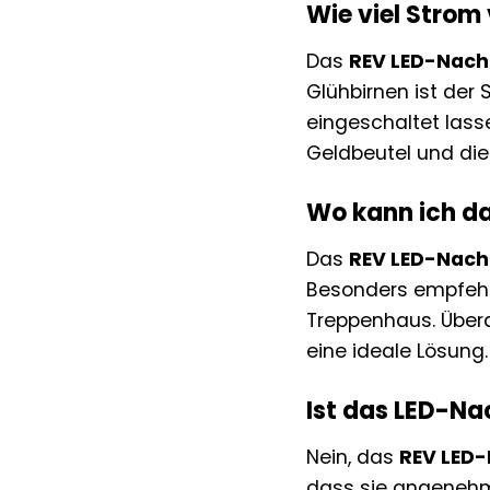
Wie viel Strom
Das
REV LED-Nacht
Glühbirnen ist der
eingeschaltet las
Geldbeutel und die
Wo kann ich da
Das
REV LED-Nacht
Besonders empfehle
Treppenhaus. Überal
eine ideale Lösung.
Ist das LED-N
Nein, das
REV LED-
dass sie angenehm u