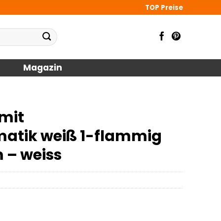
TOP Preise
Magazin
 mit
tik weiß 1-flammig
m – weiss