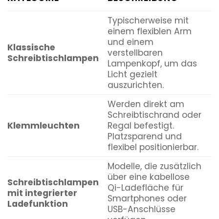
Typischerweise mit
einem flexiblen Arm
und einem
A
Klassische
verstellbaren
B
Schreibtischlampen
Lampenkopf, um das
L
Licht gezielt
auszurichten.
Werden direkt am
K
Schreibtischrand oder
S
Klemmleuchten
Regal befestigt.
A
Platzsparend und
b
flexibel positionierbar.
P
Modelle, die zusätzlich
A
über eine kabellose
O
Schreibtischlampen
Qi-Ladefläche für
K
mit integrierter
Smartphones oder
u
Ladefunktion
USB-Anschlüsse
S