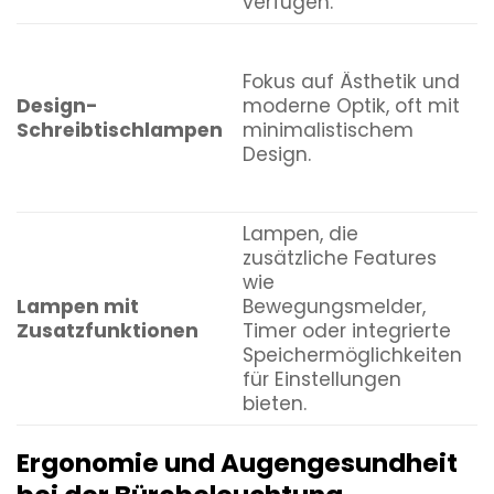
verfügen.
l
Fokus auf Ästhetik und
B
Design-
moderne Optik, oft mit
d
Schreibtischlampen
minimalistischem
w
Design.
s
Lampen, die
zusätzliche Features
wie
M
Lampen mit
Bewegungsmelder,
B
Zusatzfunktionen
Timer oder integrierte
S
Speichermöglichkeiten
I
für Einstellungen
bieten.
Ergonomie und Augengesundheit