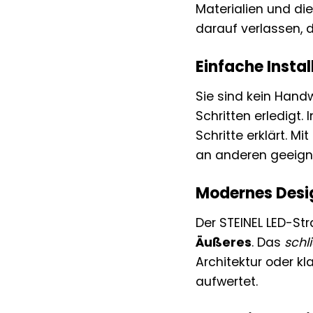
Materialien und di
darauf verlassen, d
Einfache Instal
Sie sind kein Handw
Schritten erledigt.
Schritte erklärt. 
an anderen geeigne
Modernes Desi
Der STEINEL LED-St
Äußeres
. Das
schl
Architektur oder kl
aufwertet.