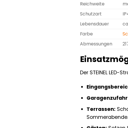
Reichweite
ma
Schutzart
IP
Lebensdauer
ca
Farbe
S
Abmessungen
21
Einsatzmögl
Der STEINEL LED-Str
Eingangsbereic
Garagenzufahr
Terrassen:
Scha
Sommerabende