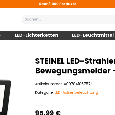
Über 3.000 Produkte
Suchen
nach:
LED-Lichterketten
LED-Leuchtmittel
STEINEL LED-Strahler,
Bewegungsmelder 
Artikelnummer:
4007841067571
Kategorie:
LED-Außenbeleuchtung
95,99
€