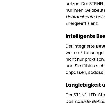
setzen. Der STEINEL
nur Ihren Geldbeut
Lichtausbeute bei 
Energieeffizienz.
Intelligente B
Der integrierte
Bew
weiten Erfassungsb
nicht nur praktisch
und Sie fühlen sich
anpassen, sodass S
Langlebigkeit 
Der STEINEL LED-Str
Das
robuste Gehä