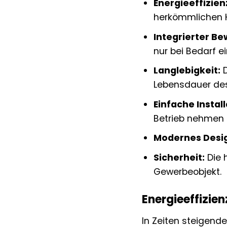
Energieeffizien
herkömmlichen H
Integrierter B
nur bei Bedarf ei
Langlebigkeit:
D
Lebensdauer des
Einfache Install
Betrieb nehmen 
Modernes Desi
Sicherheit:
Die 
Gewerbeobjekt.
Energieeffizien
In Zeiten steigende