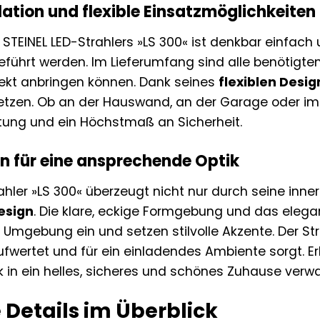
lation und flexible Einsatzmöglichkeiten
es STEINEL LED-Strahlers »LS 300« ist denkbar einfa
führt werden. Im Lieferumfang sind alle benötigt
irekt anbringen können. Dank seines
flexiblen Desig
setzen. Ob an der Hauswand, an der Garage oder im G
tung und ein Höchstmaß an Sicherheit.
gn für eine ansprechende Optik
rahler »LS 300« überzeugt nicht nur durch seine inn
esign
. Die klare, eckige Formgebung und das eleg
Umgebung ein und setzen stilvolle Akzente. Der Strah
wertet und für ein einladendes Ambiente sorgt. Erle
k in ein helles, sicheres und schönes Zuhause verwa
 Details im Überblick