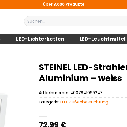
Über 3.000 Produkte
Suchen
nach:
LED-Lichterketten
LED-Leuchtmittel
STEINEL LED-Strahler
Aluminium – weiss
Artikelnummer:
4007841069247
Kategorie:
LED-Außenbeleuchtung
72,99
€