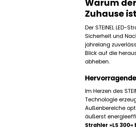
Warum der S
Zuhause is
Der STEINEL LED-Str
Sicherheit und Nac
jahrelang zuverläs
Blick auf die hera
abheben.
Hervorragende 
Im Herzen des STEI
Technologie erzeug
Außenbereiche opti
äußerst energieeff
Strahler »LS 300« 