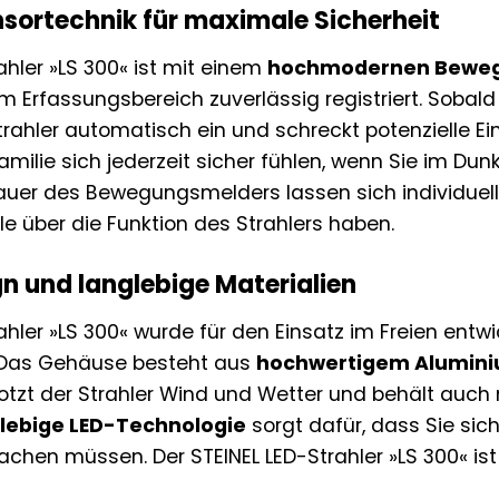
ensortechnik für maximale Sicherheit
ahler »LS 300« ist mit einem
hochmodernen Bewe
 Erfassungsbereich zuverlässig registriert. Sobal
trahler automatisch ein und schreckt potenzielle Ein
Familie sich jederzeit sicher fühlen, wenn Sie im D
auer des Bewegungsmelders lassen sich individuel
olle über die Funktion des Strahlers haben.
n und langlebige Materialien
ahler »LS 300« wurde für den Einsatz im Freien entw
 Das Gehäuse besteht aus
hochwertigem Alumin
 trotzt der Strahler Wind und Wetter und behält au
lebige LED-Technologie
sorgt dafür, dass Sie sic
en müssen. Der STEINEL LED-Strahler »LS 300« ist ei