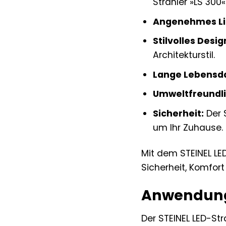
Strahler »LS 300« 
Angenehmes Li
Stilvolles Desig
Architekturstil.
Lange Lebensd
Umweltfreundli
Sicherheit:
Der S
um Ihr Zuhause.
Mit dem STEINEL LED
Sicherheit, Komfort
Anwendungs
Der STEINEL LED-Str