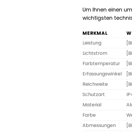
Um Ihnen einen umf
wichtigsten techn
MERKMAL
W
Leistung
[B
Lichtstrom
[B
Farbtemperatur
[B
Erfassungswinkel
[B
Reichweite
[B
Schutzart
IP
Material
Al
Farbe
W
Abmessungen
[B