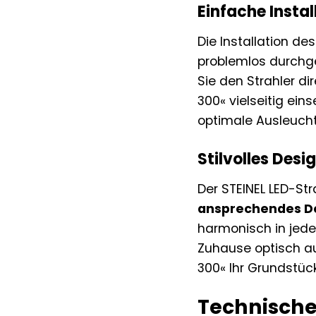
Einfache Instal
Die Installation d
problemlos durchge
Sie den Strahler d
300« vielseitig ein
optimale Ausleuch
Stilvolles Desi
Der STEINEL LED-St
ansprechendes D
harmonisch in jede 
Zuhause optisch auf
300« Ihr Grundstüc
Technische