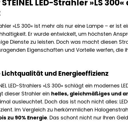
TEINEL LED-Strahler »LS 300« d
t
ahler »LS 300« ist mehr als nur eine Lampe – er ist e
hhaltigkeit. Er wurde entwickelt, um höchsten Ans
sige Dienste zu leisten. Doch was macht diesen Str
usragenden Eigenschaften und Vorteile werfen, die
Lichtqualität und Energieeffizienz
NEL LED-Strahlers »LS 300« schlägt ein modernes LE
t dieser Strahler ein
helles, gleichmäßiges und 
mal ausleuchtet. Doch das ist noch nicht alles: LED
izient. Im Vergleich zu herkömmlichen Halogenstra
bis zu 90% Energie
. Das schont nicht nur Ihren Gel