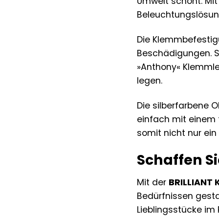
Umwelt schont. Mit
Beleuchtungslösun
Die Klemmbefestigu
Beschädigungen. So
»Anthony« Klemmleuc
legen.
Die silberfarbene O
einfach mit einem 
somit nicht nur ein
Schaffen S
Mit der
BRILLIANT
Bedürfnissen gesta
Lieblingsstücke im