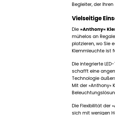
Begleiter, der Ihre
Vielseitige Ein
Die
»Anthony« Kl
mühelos an Regalen
platzieren, wo Sie
Klemmleuchte ist fü
Die integrierte LE
schafft eine angen
Technologie äußers
Mit der »Anthony« 
Beleuchtungslösun
Die Flexibilität de
sich mit wenigen Ha