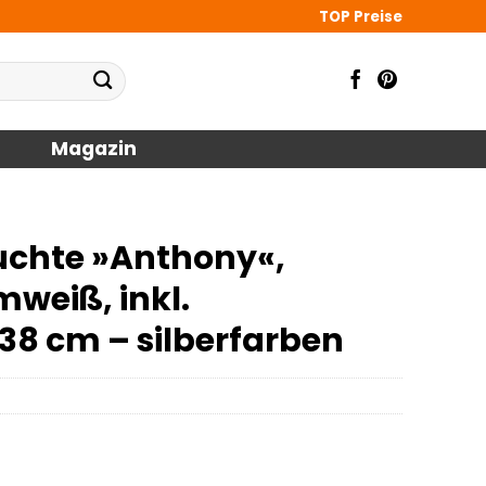
TOP Preise
Magazin
uchte »Anthony«,
mweiß, inkl.
 38 cm – silberfarben