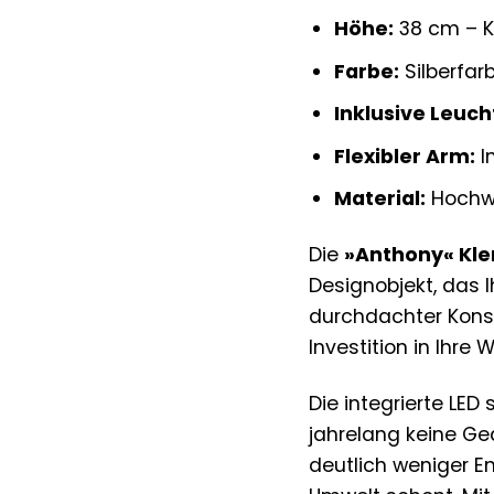
Höhe:
38 cm – K
Farbe:
Silberfar
Inklusive Leuch
Flexibler Arm:
I
Material:
Hochwe
Die
»Anthony« Kl
Designobjekt, das 
durchdachter Konst
Investition in Ihre 
Die integrierte LED
jahrelang keine G
deutlich weniger E