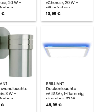
us«, 20 W –
»Chorus«, 20 W –
rfarben
silberfarben
0
€
10,95
€
IANT
BRILLIANT
nwandleuchte
Deckenleuchte
i«, 3 W –
»ALISSA«, 1-flammig,
rfarben
dimmbar, 32 W,
2700-6200 K, BxHxT:
7
€
49,95
€
395 x 53 x 395 mm, IP