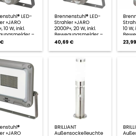
enstuhl® LED-
Brennenstuhl® LED-
Bren
ler »JARO
Strahler »JARO
Strah
, 10 W, inkl.
2000P«, 20 W, inkl.
10 W, 
ungsmelder –
Bewegungsmelder –
Bewe
rfarben
silberfarben
silbe
€
40,69
€
23,9
enstuhl®
BRILLIANT
BRILL
ler »JARO
Außensockelleuchte
Auße