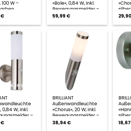
, 100 W –
»Bole«, 0,84 W, inkl.
»Chor
rfarben
Bewegungsmelder –
silbe
silberfarben
9
€
59,99
€
29,9
IANT
BRILLIANT
BRILL
nwandleuchte
Außenwandleuchte
Auße
, 0,84 W, inkl.
»Chorus«, 20 W, inkl.
»Hann
ungsmelder –
Bewegungsmelder –
silbe
rfarben
silberfarben
9
€
38,94
€
18,6